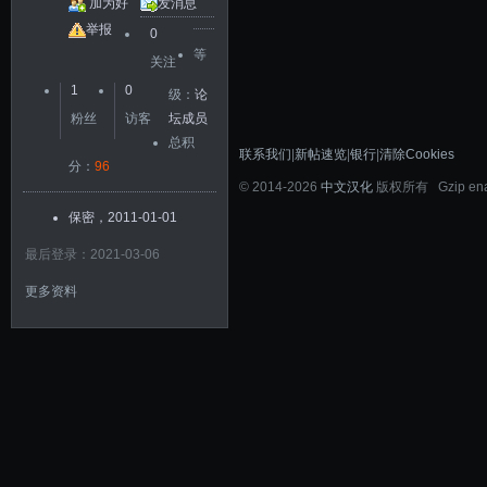
加为好
发消息
友
举报
0
等
关注
1
0
级：
论
粉丝
访客
坛成员
总积
联系我们
|
新帖速览
|
银行
|
清除Cookies
分：
96
©
2014-2026
中文汉化
版权所有 Gzip en
保密，2011-01-01
最后登录：2021-03-06
更多资料