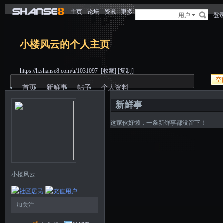
主页
论坛
资讯
更多
用户
登
小楼风云的个人主页
https://h.shanse8.com/u/1031097
[收藏]
[复制]
空
首页
新鲜事
帖子
个人资料
新鲜事
这家伙好懒，一条新鲜事都没留下！
小楼风云
加关注