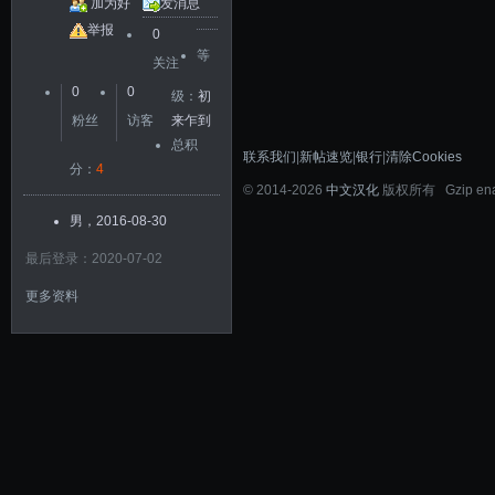
加为好
发消息
友
举报
0
等
关注
0
0
级：
初
粉丝
访客
来乍到
总积
联系我们
|
新帖速览
|
银行
|
清除Cookies
分：
4
©
2014-2026
中文汉化
版权所有 Gzip en
男，2016-08-30
最后登录：2020-07-02
更多资料