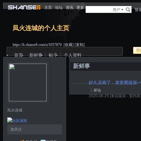
主页
论坛
资讯
更多
用户
登
凨火连城的个人主页
https://h.shanse8.com/u/1057870
[收藏]
[复制]
空
首页
新鲜事
帖子
个人资料
新鲜事
好久没画了，发套图提振
|
评论
2020-06-25
[来自版块 -
室内表
凨火连城
加关注