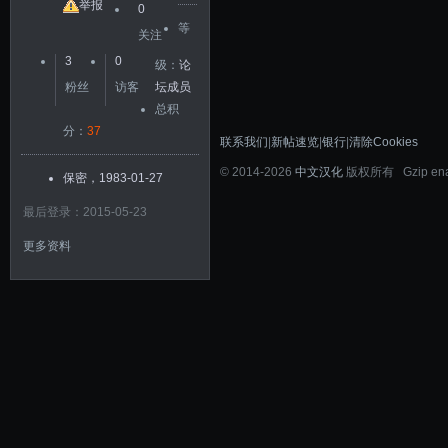
友
举报
0
等
关注
3
0
级：
论
粉丝
访客
坛成员
总积
分：
37
联系我们
|
新帖速览
|
银行
|
清除Cookies
©
2014-2026
中文汉化
版权所有 Gzip en
保密，1983-01-27
最后登录：2015-05-23
更多资料