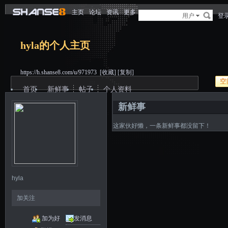
主页
论坛
资讯
更多
用户
登
hyla的个人主页
https://h.shanse8.com/u/971973
[收藏]
[复制]
空
首页
新鲜事
帖子
个人资料
新鲜事
这家伙好懒，一条新鲜事都没留下！
hyla
加关注
加为好
发消息