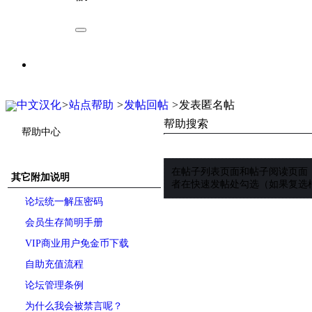
中文汉化
>
站点帮助
>
发帖回帖
>
发表匿名帖
帮助搜索
帮助中心
在帖子列表页面和帖子阅读页面
其它附加说明
者在快速发帖处勾选（如果复选
论坛统一解压密码
会员生存简明手册
VIP商业用户免金币下载
自助充值流程
论坛管理条例
为什么我会被禁言呢？