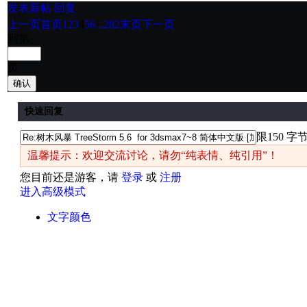
发表新帖
回复
上一页
首页
1
2
3
4
5
6
...282
末页
下一页
到第
页
确认
快速回复
限150 字
温馨提示：欢迎交流讨论，请勿“纯表情、纯引用”！
您目前还是游客，请
登录
或
注册
进入高级模式
文字颜色