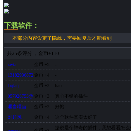
下载
软件：
本部分内容设定了隐藏，需要回复后才能看到
共
25
条评分
，
金币
+110
zwta
金币
+5
-
13182936872
金币
+4
-
laqlaq
金币
+2
hao
857928753@
金币
+3
真心不错的插件
哐当哐当
金币
+2
好帖
刘超风
金币
+4
这个软件真实太好了
据说是个神奇的插件，我想看看怎么
金币
+3
panzzx