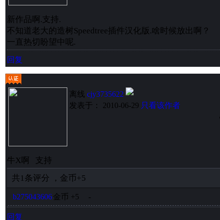
新作品啊.支持.
不知道老大的造树Speedtree插件汉化版.啥时候放出啊？
一直热切盼望中呢.
回复
离线
cjy3735622
发表于： 2010-06-29
只看该作者
牛X啊 支持
共
1
条评分
，
金币
+5
b275043606
金币
+5
-
回复