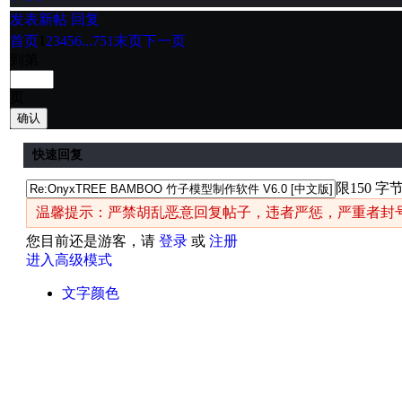
发表新帖
回复
首页
1
2
3
4
5
6
...751
末页
下一页
到第
页
确认
快速回复
限150 字
温馨提示：严禁胡乱恶意回复帖子，违者严惩，严重者封
您目前还是游客，请
登录
或
注册
进入高级模式
文字颜色