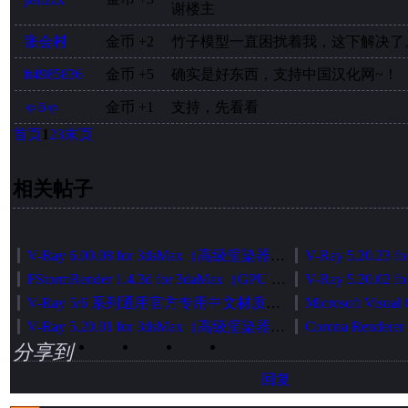
谢楼主
张会村
金币
+2
竹子模型一直困扰着我，这下解决了
ft4985836
金币
+5
确实是好东西，支持中国汉化网~！
ゃōゃ
金币
+1
支持，先看看
首页
1
2
3
末页
相关帖子
V-Ray 6.00.08 for 3dsMax（高级渲染器）中英文切换加强版（官方正式发布版）
FStormRender 1.4.3d for 3daMax（GPU 无偏渲染器）简体中文版[智能安装版]
V-Ray 5/6 系列通用官方专用中文材质库智能安装包
V-Ray 5.20.01 for 3dsMax（高级渲染器）中英文切换加强版（官方正式发布版）
分享到
回复