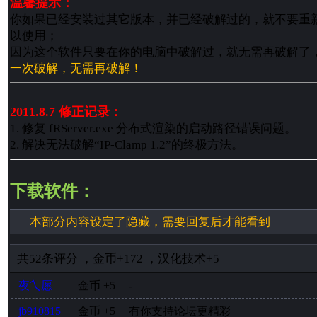
温馨提示：
你如果已经安装过其它版本，并已经破解过的，就不要重
以使用；
因为这个软件只要在你的电脑中破解过，就无需再破解了
一次破解，无需再破解！
2011.8.7 修正记录：
1. 修复 fRServer.exe 分布式渲染的启动路径错误问题。
2. 解决无法破解“IP-Clamp 1.2”的终极方法。
下载软件：
本部分内容设定了隐藏，需要回复后才能看到
共
52
条评分
，
金币
+172
，
汉化技术
+5
夜乀愿
金币
+5
-
jb910815
金币
+5
有你支持论坛更精彩