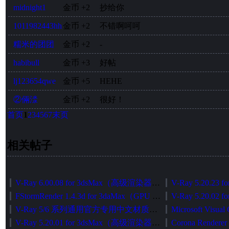
midnight1
金币
+2
抄给你
1011982443hh
金币
+2
不错啊呵呵
糯米的团团
金币
+2
-
habibull
金币
+3
好帖
lj123654qwe
金币
+5
HEHE
②倆渁
金币
+2
很好！
首页
1
2
3
4
5
6
7
末页
相关帖子
V-Ray 6.00.08 for 3dsMax（高级渲染器）中英文切换加强版（官方正式发布版）
FStormRender 1.4.3d for 3daMax（GPU 无偏渲染器）简体中文版[智能安装版]
V-Ray 5/6 系列通用官方专用中文材质库智能安装包
V-Ray 5.20.01 for 3dsMax（高级渲染器）中英文切换加强版（官方正式发布版）