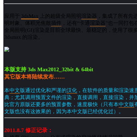
应用于
3dsMax
上的超级全局照明
渲染
器
，集成了所有先
明对象、体积光焦散
插件
，还有“卡通
渲染器
”也一同打包
全局照明(GI)渲染是目前全球最快、最稳定的，使用了很
3dsmax 的渲染。
本版支持 3ds Max2012_32bit & 64bit
其它版本将陆续发布……
本
中文
版通过优化和严谨的
汉化
，在软件的质量和渲染速
典；尤其调用预置文件的渲染，直接调用，直接渲染，并
比官方原版还要多的预置参数，速度极快（只有本
中文版
文版也没有这效果的，因为本中文版已经优化过）。
2011.8.7 修正记录：