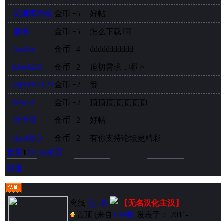
安娜索菲娅
金币
+5
好帖
冒泡
金币
+5
怎么下载 啊
fsadfas
金币
+4
ddddddddddd
bike0422
金币
+2
迫切需求，哪下
chj19901129
金币
+2
赞
tlma51
金币
+2
頂頂頂頂頂頂頂!
恰恰哥
金币
+2
好帖
skzr0813
金币
+2
有你支持论坛更精彩
首页
1
2
3
4
5
6
末页
回复
离线
无--名
【无名汉化主汉】
置顶
(来自
176楼)
发表于： 2011-