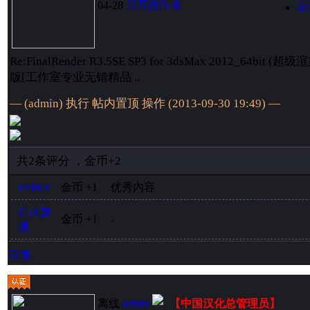
04-28
只看该作者
举
Re:FinalRender R3.5SE SP3 for 3dsMax 2012_64b
版[工作室专业无错精品 ..
— (admin) 执行
帖内置顶
操作 (2013-09-30 19:49) —
共
2
条评分
，
金币
+2
serliker
金币
+1
优秀内容
灯火弥
金币
+1
-
漫
回复
离线
admin
【中国汉化总管理员】