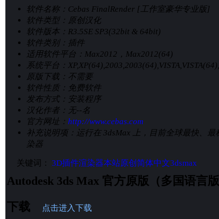
软件名称：
Cebas FinalRender [工作室豪华专业版]
软件类型：
原创汉化
软件版本：
R3.5SE SP3(32bit & 64bit)
软件类别：
插件
适用软件平台：
Max2012，Max2012(64)
系统平台：
XP,XP(64),2003,2003(64),VISTA,VISTA(64
原版下载：
不需要
软件性质：
免费软件
发布方式：
安装程序
汉化作者：
无--名
官方网址：
http://www.cebas.com
补充说明项：
运行在 3dsMax 上，目前全球最快
染器
关键词：
3D插件
渲染器
本站原创
简体中文
3dsmax
Autodesk 3ds Max 官方原版（多国
下载
点击进入下载