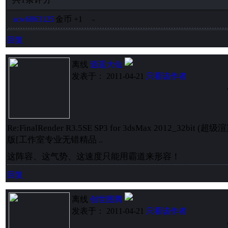
scw6863125
金币
+1
-
回复
离线
逍遥大仙
发表于： 2011-04-21
只看该作者
Re:FinalRender R3.5SE SP3 for 3dsMax 2012_32b
版[工作室专业无错精品 ..
这阵容、这气势、这速度只能用霸道来形容！
回复
离线
创世图腾
发表于： 2011-04-21
只看该作者