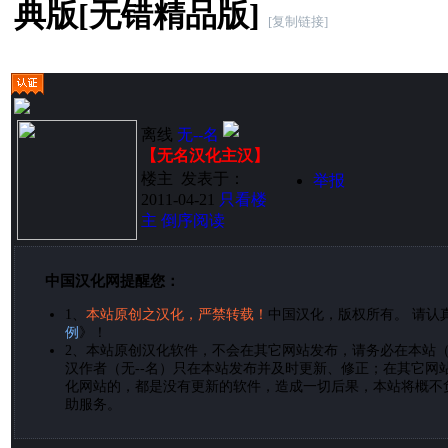
典版[无错精品版]
[复制链接]
离线
无--名
【无名汉化主汉】
楼主
发表于：
举报
2011-04-21
只看楼
主
倒序阅读
中国汉化网提醒您：
1、
本站原创之汉化，严禁转载！
中国汉化，版权所有。 请认
例
》！
2、
本站原创汉化软件，不会在其它网站发布，请务必在本站
汉作者（无--名）只在本站发布并及时更新、修正；在其它网
化网站的，都是没有更新的软件，造成一切后果，本站将概不
助服务。