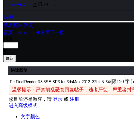
scw6863125
金币
+1
-
回复
发表新帖
回复
首页
1
2
3
4
5
6
...1680
末页
下一页
到第
页
确认
快速回复
限150 字
温馨提示：严禁胡乱恶意回复帖子，违者严惩，严重者封
您目前还是游客，请
登录
或
注册
进入高级模式
文字颜色