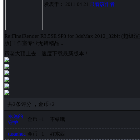
发表于： 2011-04-21
只看该作者
Re:FinalRender R3.5SE SP3 for 3dsMax 2012_32b
版[工作室专业无错精品 ..
帮老大顶上去，速度下载最新版本！
共
2
条评分
，
金币
+2
永远的
金币
+1
不错哦
守护
tusanhua
金币
+1
好东西