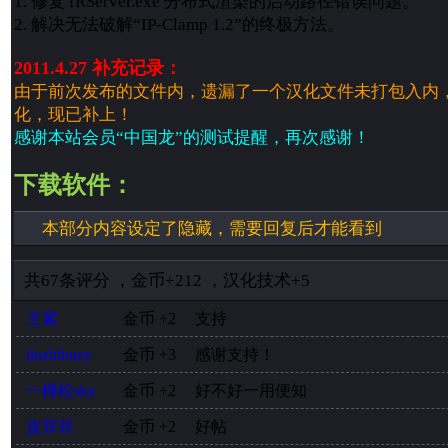
1. 修复 fRServer.exe 分布式渲染的启动路径错误问题。
2. 解决无法破解“IP-Clamp 1.2”的终极方法。
2011.4.27 补充记录：
由于前次发布的文件内，遗漏了一个汉化文件未打包入内
化，现已补上！
感谢本站会员“中国龙”的测试提醒，再次感谢！
下载软件：
本部分内容设定了隐藏，需要回复后才能看到
共
67
条评分
，
金币
+212
，
汉化技术
+5
王紧
金币
+2
支持
linzhihuey
金币
+3
感谢支持！
一棵松sky
金币
+2
好不好一用便知
皮菲菲
金币
+2
好帖