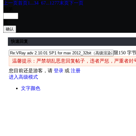
上一页
首页
1...
3
4
5
6
7
...1277
末页
下一页
到第
页
确认
快速回复
限150 字
温馨提示：严禁胡乱恶意回复帖子，违者严惩，严重者封
您目前还是游客，请
登录
或
注册
进入高级模式
文字颜色