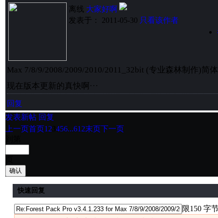
离线
大家好啊
发表于： 2011-05-30
只看该作者
Max 7/8/9/2008/2009/2010/2011_32bit (专业森林制作)
现在版本更新的真快啊···
回复
发表新帖
回复
上一页
首页
1
2
3
4
5
6
...612
末页
下一页
到第
页
确认
快速回复
限150 字