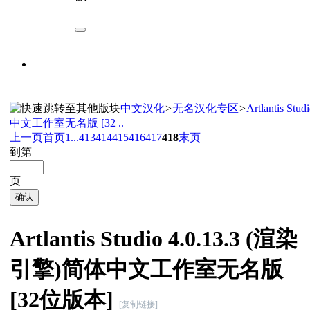
中文汉化
>
无名汉化专区
>
Artlantis S
中文工作室无名版 [32 ..
上一页
首页
1...
413
414
415
416
417
418
末页
到第
页
确认
Artlantis Studio 4.0.13.3 (渲染
引擎)简体中文工作室无名版
[32位版本]
[复制链接]