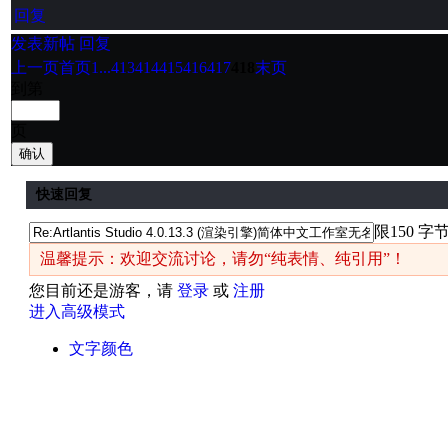
回复
发表新帖
回复
上一页
首页
1...
413
414
415
416
417
418
末页
到第
页
确认
快速回复
限150 字
温馨提示：欢迎交流讨论，请勿“纯表情、纯引用”！
您目前还是游客，请
登录
或
注册
进入高级模式
文字颜色