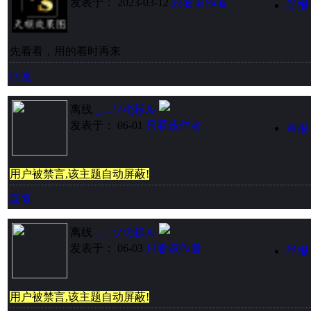
发表于： 2023-03-12
只看该作者
举报
先看看，用的着时再来
回复
离线
_﹏ソ尐様ル
发表于： 06-01
只看该作者
举报
用户被禁言,该主题自动屏蔽!
回复
离线
_﹏ソ尐様ル
发表于： 06-03
只看该作者
举报
用户被禁言,该主题自动屏蔽!