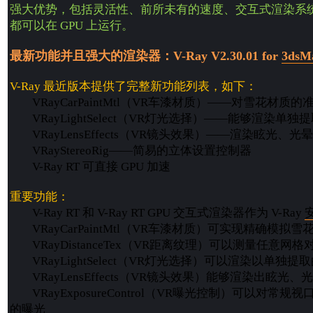
强大优势，包括灵活性、前所未有的速度、交互式渲染系统 V
都可以在 GPU 上运行。
最新功能并且强大的渲染器：V-Ray V2.30.01 for
3dsM
V-Ray 最近版本提供了完整新功能列表，如下：
VRayCarPaintMtl（VR车漆材质）――对雪花材质的
VRayLightSelect（VR灯光选择）――能够渲染单
VRayLensEffects（VR镜头效果）――渲染眩光、光
VRayStereoRig――简易的立体设置控制器
V-Ray RT 可直接 GPU 加速
重要功能：
V-Ray RT 和 V-Ray RT GPU 交互式渲染器作为 V-Ray
VRayCarPaintMtl（VR车漆材质）可实现精确模拟雪
VRayDistanceTex（VR距离纹理）可以测量任意网
VRayLightSelect（VR灯光选择）可以渲染以单独
VRayLensEffects（VR镜头效果）能够渲染出眩光、
VRayExposureControl（VR曝光控制）可以对常
的曝光