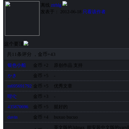
离线
ztrhlg
发表于： 2012-06-18
只看该作者
这个要顶
共
11
条评分
，
金币
+43
银色小船
金币
+2
原创作品 支持
かき
金币
+5
-
m695691792
金币
+5
优秀文章
咁尐
金币
+3
-
435870696
金币
+5
挺好的
davin
金币
+4
buxuo bucuo
英文版的3dmax 能安装中文版的var