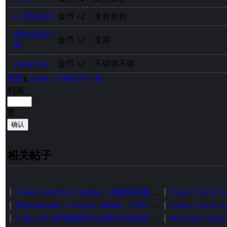
ac19860426
金币
+2
支持原创
资深全设计
金币
+2
支持
师
yiping_hsu
金币
+2
不错很不错
首页
1
2
3
4
5
6
...17
末页
下一页
到第
页
确认
相关帖子
V-Ray 6.00.08 for 3dsMax（高级渲染器）中英文切换加强版（官方正式发布版）
FStormRender 1.4.3d for 3daMax（GPU 无偏渲染器）简体中文版[智能安装版]
V-Ray 5/6 系列通用官方专用中文材质库智能安装包