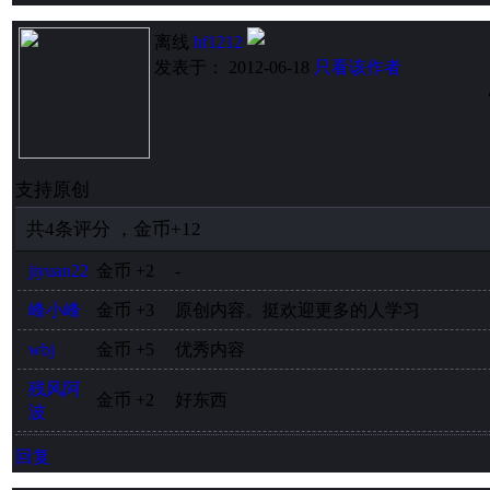
离线
hf1212
发表于： 2012-06-18
只看该作者
支持原创
共
4
条评分
，
金币
+12
jiyuan22
金币
+2
-
峰小峰
金币
+3
原创内容。挺欢迎更多的人学习
wbj
金币
+5
优秀内容
残风阿
金币
+2
好东西
波
回复