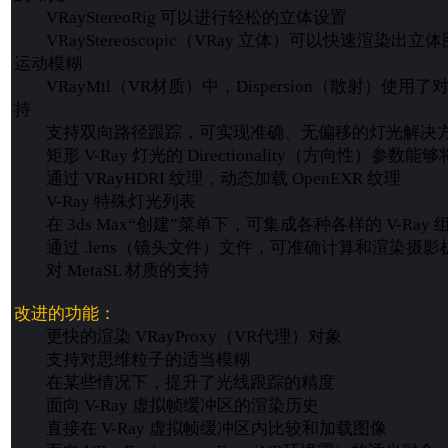
VRayStereoRig 可以进行轻松的立体设置
VRayStereoscopic（VRay 立体）可以快速渲染出
运动模糊
VRayMtl（VR材质）中，Dispersion（散射）使
持
支持双向路径跟踪，可实现准确、无偏移的灯光解决
矩形 V-Ray 灯光的 Directionality（方向性）参
通过 VRayHDRI 纹理，动态加载 OpenEXR 纹理
V-Ray 特殊灯光列表
在 3ds Max“创建”菜单下，可集成各种各样的 V-Ray 
通过 .lens（镜头文件）文件，可准确计算和渲染摄影
对 MetaSL 材质的支持
改进的功能：
更快的渲染 VRayProxy（VR代理）对象
支持对思维粒子的适当模糊
在某些情况下，提升了光线跟踪的精度
面向 V-Ray 虚拟帧缓冲区的渲染历史
直接在 V-Ray 虚拟帧缓冲区内比较和加载图像