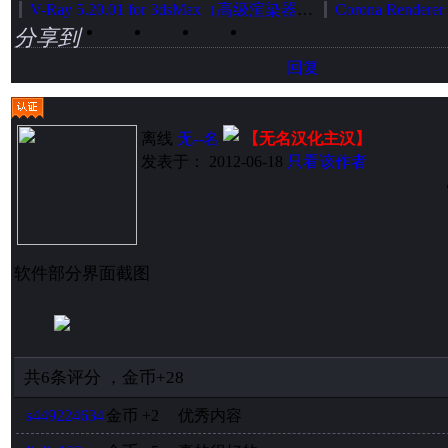
V-Ray 5.20.01 for 3dsMax（高级渲染器）中英文切换加强版（官方正式发布版）
分享到
回复
离线
无--名
【无名汉化主汉】
发表于： 2012-06-18
只看该作者
软件部分界面截图
共
6
条评分
，
金币
+28
s449224634
金币
+2
优秀内容