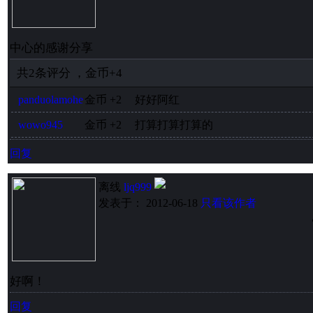
中心的感谢分享
共
2
条评分
，
金币
+4
panduolamohe
金币
+2
好好阿红
wowo945
金币
+2
打算打算打算的
回复
离线
ljq999
发表于： 2012-06-18
只看该作者
好啊！
回复