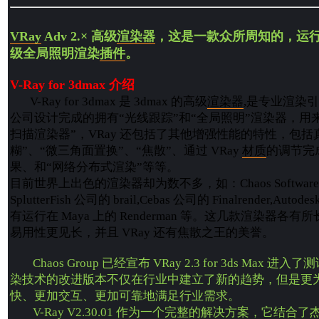
VRay
Adv 2.× 高级
渲染
器
，这是一款众所周知的，运行在
级全局照明渲染
插件
。
V-Ray for 3dmax 介绍
V-Ray for 3dmax 是 3dmax 的高级
渲染器
,是专业渲染引擎公
公司设计完成的拥有“光线跟踪”和“全局照明”渲染器，用来代
扫描渲染器”，VRay 还包括了其他增强性能的特性，包括
糊”、“微三角面置换”、“焦散”、通过 VRay
材质
的调节完成
果、和“网络分布式渲染”等等。
目前世界上出色的渲染器却为数不多，如：Chaos Software 公
SplutterFish 公司的 brail,Cebas 公司的 Finalrender,Auto
有运行在 Maya 上的 Renderman 等。这几款渲染器各有所
易用性更见长，并且 VRay 还有焦散之王的美誉。
Chaos Group 已经宣布 VRay 2.3 for 3ds Max
染技术的改进版本不仅在行业中建立了新的趋势，但是更
快、更加交互、更加可靠地满足行业需求。
V-Ray V2.30.01 作为一个完整的解决方案，它结合了杰