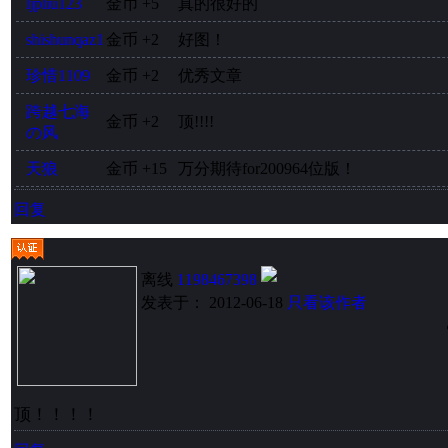
ljpliu123
金币
+5
真的很好的
shishunqaz1
金币
+2
好图！
珍惜1109
金币
+2
优秀文章
跨越七海
金币
+2
顶!!!!
の风
天狼
金币
+15
万分期待for200964位版！
回复
离线
1198467398
发表于： 2012-06-18
只看该作者
顶！！！！