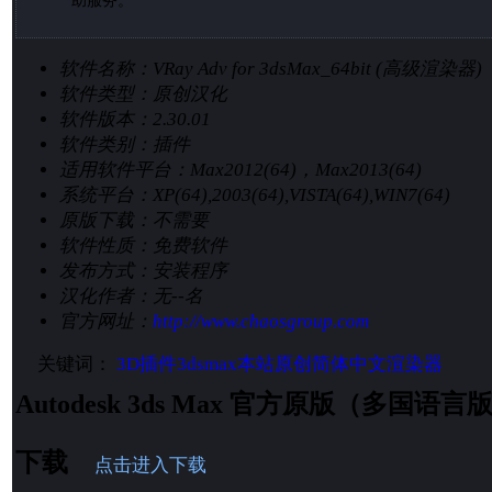
助服务。
软件名称：
VRay Adv for 3dsMax_64bit (高级渲染器)
软件类型：
原创汉化
软件版本：
2.30.01
软件类别：
插件
适用软件平台：
Max2012(64)，Max2013(64)
系统平台：
XP(64),2003(64),VISTA(64),WIN7(64)
原版下载：
不需要
软件性质：
免费软件
发布方式：
安装程序
汉化作者：
无--名
官方网址：
http://www.chaosgroup.com
关键词：
3D插件
3dsmax
本站原创
简体中文
渲染器
Autodesk 3ds Max 官方原版（多国
下载
点击进入下载