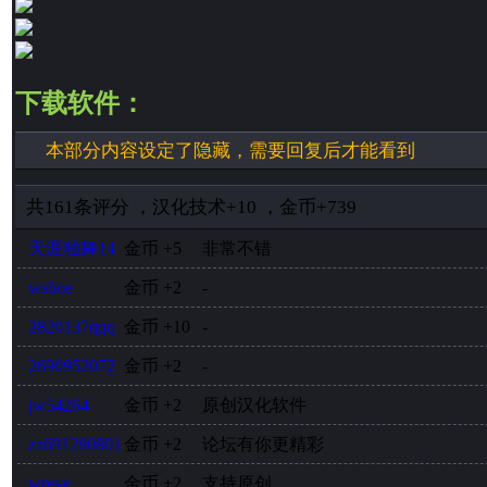
下载软件：
本部分内容设定了隐藏，需要回复后才能看到
共
161
条评分
，
汉化技术
+10
，
金币
+739
天涯独舞14
金币
+5
非常不错
wshoe
金币
+2
-
2820137qqq
金币
+10
-
2690952072
金币
+2
-
jw54264
金币
+2
原创汉化软件
zz691280801
金币
+2
论坛有你更精彩
wreve
金币
+2
支持原创