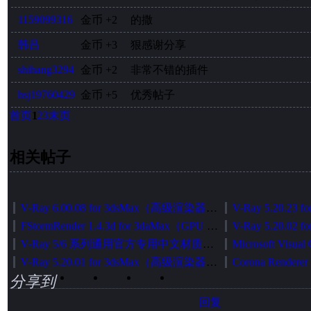
1159099316
金币
+2
的撒
韩吕
金币
+3
狠感谢分享
shihang3294
金币
+2
非常不错的插件
hsj19760429
金币
+5
优秀帖子
首页
1
2
3
末页
相关帖子
V-Ray 6.00.08 for 3dsMax（高级渲染器）中英文切换加强版（官方正式发布版）
FStormRender 1.4.3d for 3daMax（GPU 无偏渲染器）简体中文版[智能安装版]
V-Ray 5/6 系列通用官方专用中文材质库智能安装包
V-Ray 5.20.01 for 3dsMax（高级渲染器）中英文切换加强版（官方正式发布版）
分享到
回复