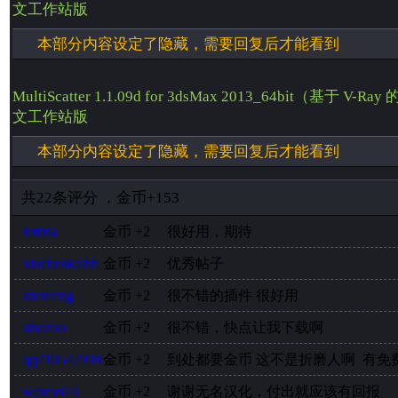
文工作站版
本部分内容设定了隐藏，需要回复后才能看到
MultiScatter 1.1.09d for 3dsMax 2013_64bit（基于
文工作站版
本部分内容设定了隐藏，需要回复后才能看到
共
22
条评分
，
金币
+153
lettitia
金币
+2
很好用，期待
xiuchenkaihh
金币
+2
优秀帖子
shenfeng
金币
+2
很不错的插件 很好用
sinazou
金币
+2
很不错，快点让我下载啊
qq710542998
金币
+2
到处都要金币 这不是折磨人啊 有免
weimei73
金币
+2
谢谢无名汉化，付出就应该有回报