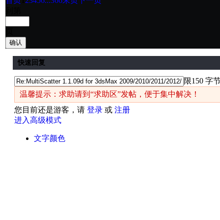
首页
1
2
3
4
5
6
...366
末页
下一页
到第
页
确认
快速回复
限150 字
温馨提示：求助请到“求助区”发帖，便于集中解决！
您目前还是游客，请
登录
或
注册
进入高级模式
文字颜色