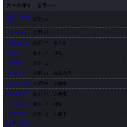
共
26
条评分
，
金币
+161
戴文工程努
金币
+5
-
尔
12591xyz
金币
+2
-
淡定的大米
金币
+2
很不多
任rab
金币
+2
好帖
大黑狗
金币
+2
-
xj丶dawn
金币
+2
优秀内容
liupeng65104
金币
+2
谢谢啦
likun950805
金币
+2
谢谢啦
qwer8334455
金币
+2
好贴
冬日温柔
金币
+2
谢谢了
首页
1
2
3
末页