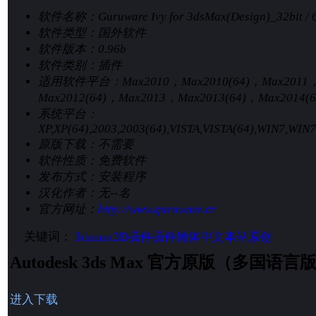
软件名称：
Guruware Ivy for 3dsMax(Design)_32bit / 
软件类型：
国外软件
软件版本：
0.96b
软件类别：
插件
适用软件平台：
Max2010，Max2010(64)，Max2011
Max2012(64)，Max2013，Max2013(64)，Max2014(6
系统平台：
XP,XP(64),2003,2003(64),VISTA,VISTA(64),WIN7,WIN
原版下载：
不需要
软件性质：
免费软件
发布方式：
安装程序
汉化作者：
无--名
官方网址：
http://www.guruware.at
关键词：
3dsmax
3D插件
插件
简体中文
本站原创
Autodesk 3ds Max 官方原版（多国
进入下载