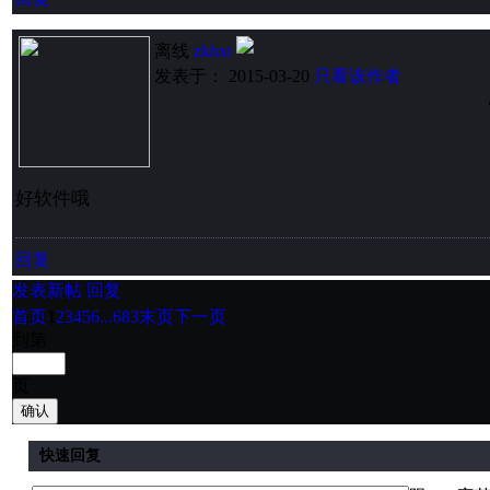
离线
zkhxt
发表于： 2015-03-20
只看该作者
好软件哦
回复
发表新帖
回复
首页
1
2
3
4
5
6
...683
末页
下一页
到第
页
确认
快速回复