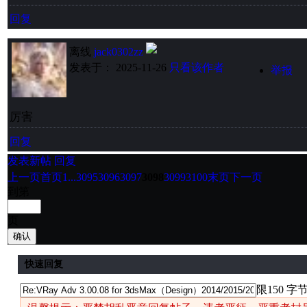
回复
离线
jack0302zz
发表于： 2025-11-26
只看该作者
举报
厉害
回复
发表新帖
回复
上一页
首页
1...
3095
3096
3097
3098
3099
3100
末页
下一页
到第
页
确认
快速回复
限150 字