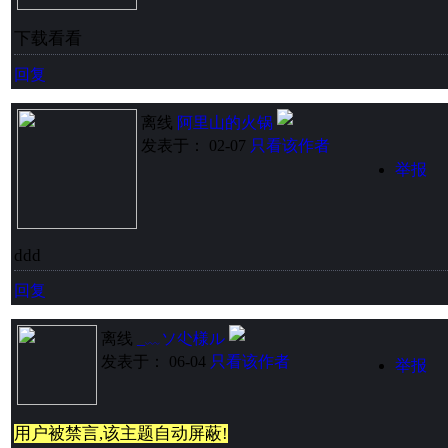
下载看看
回复
离线
阿里山的火锅
发表于： 02-07
只看该作者
举报
ddd
回复
离线
_﹏ソ尐様ル
发表于： 06-04
只看该作者
举报
用户被禁言,该主题自动屏蔽!