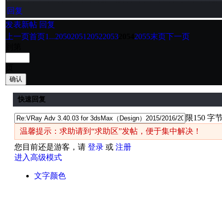
回复
发表新帖
回复
上一页
首页
1...
2050
2051
2052
2053
2054
2055
末页
下一页
到第
页
确认
快速回复
限150 字
温馨提示：求助请到“求助区”发帖，便于集中解决！
您目前还是游客，请
登录
或
注册
进入高级模式
文字颜色