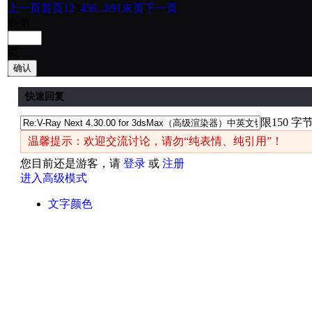
上一页
首页
1
2
3
4
5
6
...891
末页
下一页
到第
页
确认
快速回复
限150 字
温馨提示：欢迎交流讨论，请勿“纯表情、纯引用”！
您目前还是游客，请
登录
或
注册
进入高级模式
文字颜色