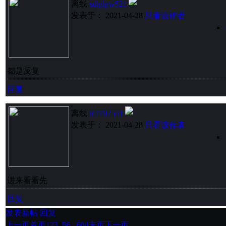
离线
sdlglgw521
发表于： 2021-04-28
只看该作者
都是反复
回复
离线
lc7702541
发表于： 2021-04-28
只看该作者
进来看看先
回复
发表新帖
回复
上一页
首页
1
2
3
4
5
6
...604
末页
下一页