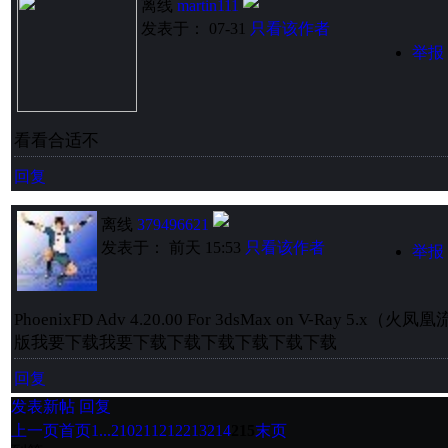
离线
martin111
发表于： 07-31
只看该作者
举报
看看合适不
回复
离线
379496621
发表于： 前天 15:53
只看该作者
举报
PhoenixFD Adv 4.20.00 For 3dsMax on V-Ray 5
版我要下载我要下载下载下载下载下载下载
回复
发表新帖
回复
上一页
首页
1...
210
211
212
213
214
215
末页