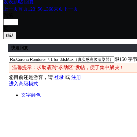
发表新帖
回复
上一页
首页
1
2
3
4
5
6
...368
末页
下一页
到第
页
确认
快速回复
限150 字
温馨提示：求助请到“求助区”发帖，便于集中解决！
您目前还是游客，请
登录
或
注册
进入高级模式
文字颜色