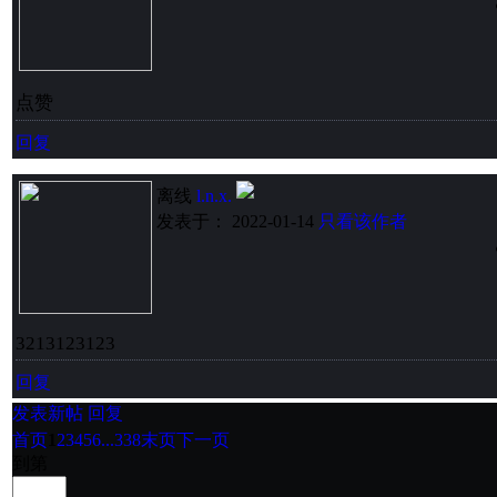
点赞
回复
离线
l.n.x.
发表于： 2022-01-14
只看该作者
3213123123
回复
发表新帖
回复
首页
1
2
3
4
5
6
...338
末页
下一页
到第