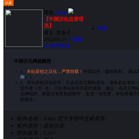
离线
admin
【中国汉化总管理
员】
举报
楼主
发表于：
2022-01-11
只看楼
主
倒序阅读
中国汉化网提醒您：
1、
本站原创之汉化，严禁转载！
中国汉化，版权所有。 请认
例
》！
2、
本站原创汉化软件，不会在其它网站发布，请务必在本站
汉作者（无--名）只在本站发布并及时更新、修正；在其它网
化网站的，都是没有更新的软件，造成一切后果，本站将概不
助服务。
软件名称：
V-Ray 官方专用中文材质库
软件类型：
原创汉化
软件版本：
5.20+