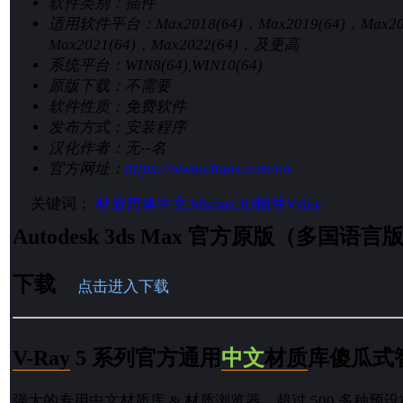
软件类别：
插件
适用软件平台：
Max2018(64)，Max2019(64)，Max2
Max2021(64)，Max2022(64)，及更高
系统平台：
WIN8(64),WIN10(64)
原版下载：
不需要
软件性质：
免费软件
发布方式：
安装程序
汉化作者：
无--名
官方网址：
https://www.chaos.com/cn
关键词：
材质
简体中文
3dsmax
3D插件
VRay
Autodesk 3ds Max 官方原版（多国
下载
点击进入下载
V-Ray
5 系列官方通用
中文
材质
库傻瓜式
强大的专用中文材质库 & 材质浏览器，超过 500 多种