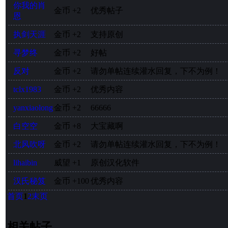
你我的肖
金币
+2
优秀帖子
恩
执剑天涯
金币
+2
支持原创
寻梦终
金币
+2
好帖
反对
金币
+2
请勿单帖连续灌水回复，下不为例！
tclx1983
金币
+2
优秀内容
yanxiaolong
金币
+2
66666
白空空
金币
+8
大宝藏啊
北风吹呀
金币
+2
请勿单帖连续灌水回复，下不为例！
lihaibin
威望
+1
原创汉化软件
汉氏秘笈
金币
+100
优秀内容
首页
1
2
末页
相关帖子