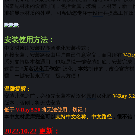
省常见材质的设置时间，包括金属，玻璃，木材等，新一
准确显示材质的外观。 可帮助您专注于
设计
并提高工作效
安装使用方法：
中文材质库
安装程序
智能化安装模式；
直接安装，安装路径由用户自己任意定义，而且所有
V-Ra
系列支持版本都通用，也就是说一键安装到底，安装完成，一
这是由 “
无名
汉化
工作室
” 汉化，
本站
制作的，改变官方材
骤，一键安装永无忧，极其方便！
温馨提醒：
安装此包之前，必须先安装本站汉化
原创
汉化的
V-Ray 5.
版本，否则，将无法安装！
低于
V-Ray 5.20
将无法使用，切记！
本中文材质库完全可以
支持中文名称、中文路径
，很不错
2022.10.22 更新：