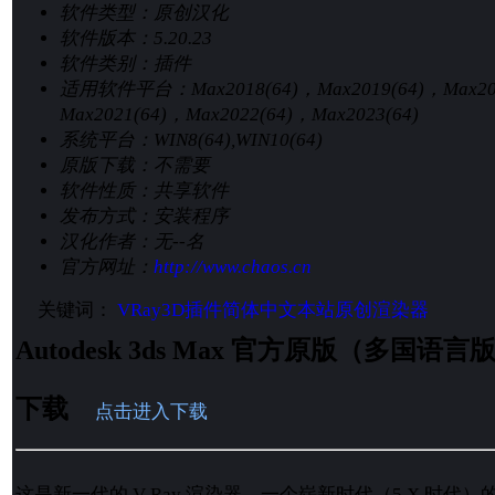
软件类型：
原创汉化
软件版本：
5.20.23
软件类别：
插件
适用软件平台：
Max2018(64)，Max2019(64)，Max2
Max2021(64)，Max2022(64)，Max2023(64)
系统平台：
WIN8(64),WIN10(64)
原版下载：
不需要
软件性质：
共享软件
发布方式：
安装程序
汉化作者：
无--名
官方网址：
http://www.chaos.cn
关键词：
VRay
3D插件
简体中文
本站原创
渲染器
Autodesk 3ds Max 官方原版（多国
下载
点击进入下载
这是新一代的 V-Ray
渲染
器
，一个崭新时代（5.X 时代）的