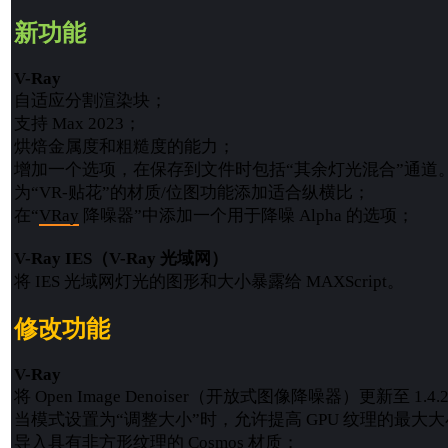
新功能
V-Ray
自适应分割渲染块；
支持 Max 2023；
烘焙金属度和粗糙度的能力；
增加一个选项，在保存到文件时包括“其余灯光混合”通道
为“VR-贴花”的材质/位图功能添加适合纵横比；
在“
VRay
降噪器”中添加一个用于降噪 Alpha 的选项；
V-Ray IES（V-Ray 光域网）
将 IES 光域网灯光的图形和大小暴露给 MAXScript。
修改功能
V-Ray
将 Open Image Denoiser（开放式图像降噪器）更新至 1.4.
当模式设置为“调整大小”时，允许提高 GPU 纹理的最大
导入具有非方形纹理的 Cosmos 材质；