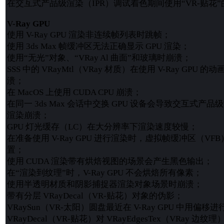
在交互式产品级渲染（IPR）调试着色期间使用“VR-贴花
V-Ray GPU
使用 V-Ray GPU 渲染非连续帧列表时跳帧；
使用 3ds Max 帧缓冲区无法正确显示 GPU 渲染；
使用“无光”对象、“VRay Al 曲面”和玻璃时崩溃；
SSS 中的 VRayMtl（VRay 材质）在使用 V-Ray GPU
溃；
在 MacOS 上使用 CUDA CPU 崩溃；
在同一 3ds Max 会话中交换 GPU 设备会导致交互式产品
渲染崩溃；
GPU 灯光缓存（LC）在大分辨率下渲染速度较慢；
在准备使用 V-Ray GPU 进行渲染时，虚拟帧缓冲区（V
置；
使用 CUDA 渲染带有烘焙视图的场景会产生黑色输出；
在“渲染到纹理”时，V-Ray GPU 不会烘焙所有像素；
使用半透明材质和阴影捕捉器渲染对象场景时崩溃；
带有分层 VRayDecal（VR-贴花）对象的伪影；
VRaySun（VR-太阳）圆盘最近在 V-Ray GPU 中用偏移
VRayDecal（VR-贴花）对 VRayEdgesTex（VRay 边