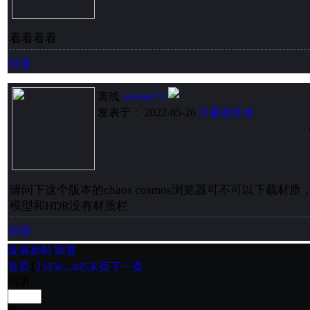
看看看看
回复
离线
weimei73
发表于： 2022-05-26
只看该作者
请问下这个版本的chaos cosmos浏览器可不可以下载材
模型和HDR没有材质栏
回复
发表新帖
回复
首页
1
2
3
4
5
6
...405
末页
下一页
到第