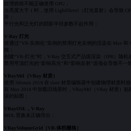
纹理烘焙不能正确使用 GPU；
当亮度大于 1 时，使用 LightDirect（灯光直射）会导致 C
异；
平行光和泛光灯的阴影半径参数不起作用；
V-Ray 灯光
使通过“VR-实例化”实例的禁用灯光实例的渲染在 Max 和 St
致；
创建“VR-灯光”时，V-Ray 交互式产品级渲染（IPR）随
禁用穹顶灯光的“影响高光”和“影响反射”选项会导致不一
VRayMtl（VRay 材质）
使用 3dsmax 2018 在 slate 材质编辑器中创建物理材质时
在 Max 2018 中加载旧场景时，VRayMtl（VRay 材
误的贴图；
VRayOSL，V-Ray
MDL 置换未正确导出；
VRayVolumeGrid（VR-体积栅格）