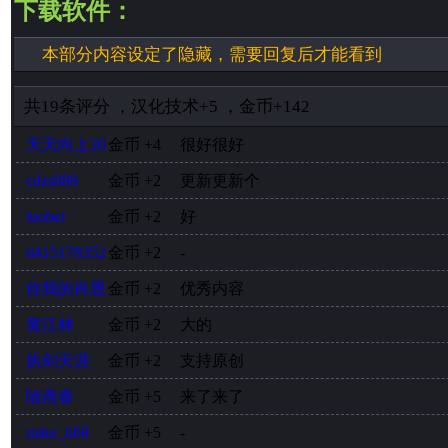
下载软件：
本部分内容设定了隐藏，需要回复后才能看到
共
19
条评分
，
汉化技术
+5
，
金币
+142
天天向上20
金币
+4
很好很好
cdzs888
金币
+2
更新更新个
luobei
金币
+2
好
tl415178352
金币
+2
-
你我的肖恩
金币
+2
优秀内容
黄江林
金币
+2
大的
执剑天涯
金币
+2
支持原创
陆燕春
金币
+5
来了来了
mike_668
金币
+5
-