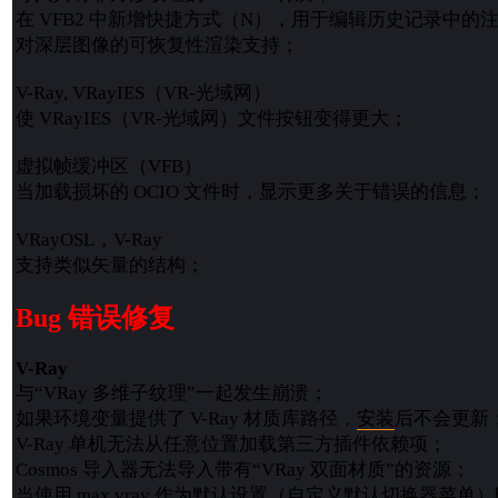
在 VFB2 中新增快捷方式（N），用于编辑历史记录中的
对深层图像的可恢复性渲染支持；
V-Ray, VRayIES（VR-光域网）
使 VRayIES（VR-光域网）文件按钮变得更大；
虚拟帧缓冲区（VFB）
当加载损坏的 OCIO 文件时，显示更多关于错误的信息；
VRayOSL，V-Ray
支持类似矢量的结构；
Bug 错误修复
V-Ray
与“VRay 多维子纹理”一起发生崩溃；
如果环境变量提供了 V-Ray 材质库路径，
安装
后不会更新
V-Ray 单机无法从任意位置加载第三方插件依赖项；
Cosmos 导入器无法导入带有“VRay 双面材质”的资源；
当使用 max.vray 作为默认设置（自定义默认切换器菜