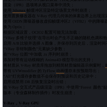
渲染（IPR）选项将从视口菜单中消失；
使用
3dsmax
帧缓冲区渲染特定场景文件时崩溃；
使用置换修改器在 V-Ray 代理几何体的体素边界上出现
使用 OIDN 降噪器修改虚拟帧缓冲区2（VFB2）中的降
换为 Optix；
根据区域设置，OCIO2 配置可能无法加载；
“VRay 多维子纹理”在导出时会产生不正确的随机色调和
启用 A/B 比较并选择 A 图像，并保存到历史后，渲染时
“VRay 非钳制颜色”元素缺少参数；
在“VRay 位图”中加载 .tx 序列时崩溃；
添加对带有运动模糊的 Anima4D 模型导出的支持；
将材质从 V-Ray 材质库拖放到精简材质编辑器示例窗时，
带有 UVWmodifier 的 TyFlow
动画
缓存未按预期导出；
“All”灯光缓存参数值不会保存到预设和历史记录中；
启用或禁用 DR 后恢复渲染时出错；
在 V-Ray 交互式产品级渲染（IPR）中使用“Forest 颜色”贴图
版本（专业森林制作插件）时发生崩溃；
V-Ray，V-Ray GPU