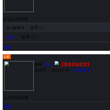
占位上传内容
共
1
条评分
，
金币
+2
杨海
金币
+2
-
回复
离线
无--名
【无名汉化主汉】
发表于： 2022-05-26
只看该作者
上传内容位置
回复