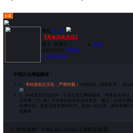
离线
无--名
【无名汉化主汉】
楼主
发表于：
举报
2022-05-25
只看楼
主
倒序阅读
中国汉化网提醒您：
1、
本站原创之汉化，严禁转载！
中国汉化，版权所有。 请认
例
》！
2、
本站原创汉化软件，不会在其它网站发布，请务必在本站
汉作者（无--名）只在本站发布并及时更新、修正；在其它网
化网站的，都是没有更新的软件，造成一切后果，本站将概不
助服务。
软件名称：
V-Ray for 3dsMax (高级渲染器)