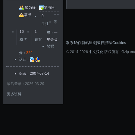
加为好
发消息
友
举报
0
等
关注
16
1
级：
一
粉丝
访客
星会员
联系我们
|
新帖速览
|
银行
|
清除Cookies
总积
©
2014-2026
中文汉化
版权所有 Gzip en
分：
229
认证：
保密，2007-07-14
最后登录：2026-03-29
更多资料