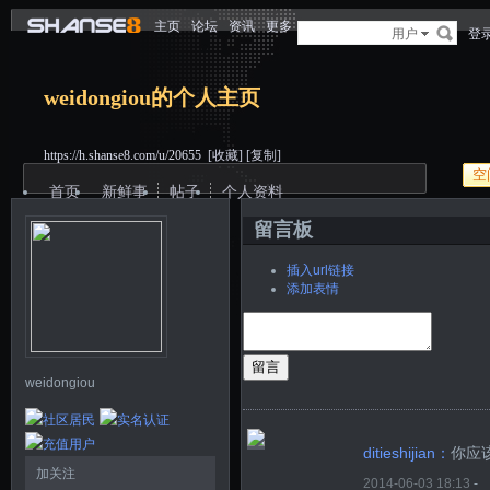
主页
论坛
资讯
更多
用户
登
weidongiou的个人主页
https://h.shanse8.com/u/20655
[收藏]
[复制]
空
首页
新鲜事
帖子
个人资料
留言板
插入url链接
添加表情
留言
weidongiou
ditieshijian：
你应
加关注
2014-06-03 18:13
-