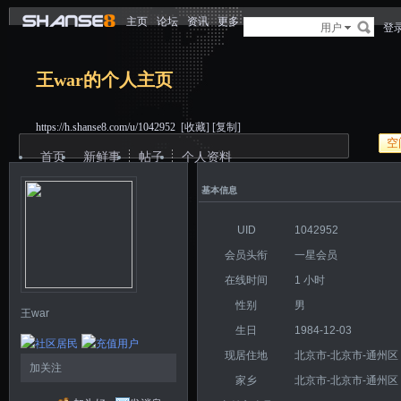
主页
论坛
资讯
更多
用户
登
王war的个人主页
https://h.shanse8.com/u/1042952
[收藏]
[复制]
空
首页
新鲜事
帖子
个人资料
基本信息
UID
1042952
会员头衔
一星会员
在线时间
1 小时
性别
男
王war
生日
1984-12-03
现居住地
北京市-北京市-通州区
加关注
家乡
北京市-北京市-通州区