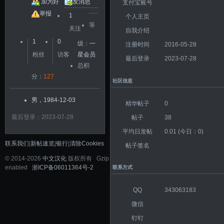
加为好
发消息
支付宝账号
友
举报
1
个人主页
等
关注
自我介绍
1
0
级：
一
注册时间
2016-05-28
粉丝
访客
星会员
最后登录
2023-07-28
总积
分：
127
社区信息
男，1984-12-03
精华帖子
0
最后登录：2023-07-28
帖子
38
平均日发帖
0.01 (今日：0)
联系我们
|
新帖速览
|
银行
|
清除Cookies
帖子签名
©
2014-2026
中文汉化
版权所有 Gzip
enabled
浙ICP备06011364号-2
联系方式
QQ
343063183
微信
钉钉