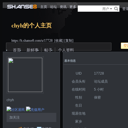
主页
论坛
资讯
更多
用户
登
chyh的个人主页
https://h.shanse8.com/u/17728
[收藏]
[复制]
空
首页
新鲜事
帖子
个人资料
基本信息
UID
17728
会员头衔
论坛成员
在线时间
5 小时
性别
保密
chyh
生日
现居住地
加关注
家乡