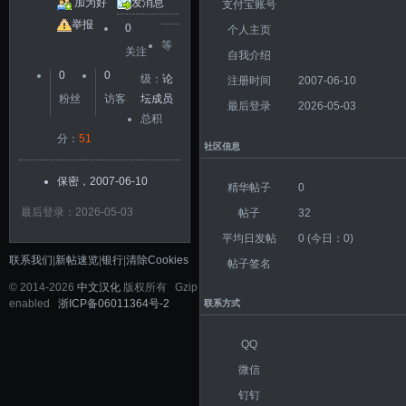
加为好
发消息
支付宝账号
友
举报
0
个人主页
等
关注
自我介绍
0
0
级：
论
注册时间
2007-06-10
粉丝
访客
坛成员
最后登录
2026-05-03
总积
分：
51
社区信息
保密，2007-06-10
精华帖子
0
最后登录：2026-05-03
帖子
32
平均日发帖
0 (今日：0)
联系我们
|
新帖速览
|
银行
|
清除Cookies
帖子签名
©
2014-2026
中文汉化
版权所有 Gzip
enabled
浙ICP备06011364号-2
联系方式
QQ
微信
钉钉