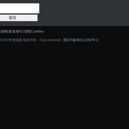
留言
们
|
新帖速览
|
银行
|
清除Cookies
-2026
中文汉化
版权所有 Gzip enabled
浙ICP备06011364号-2