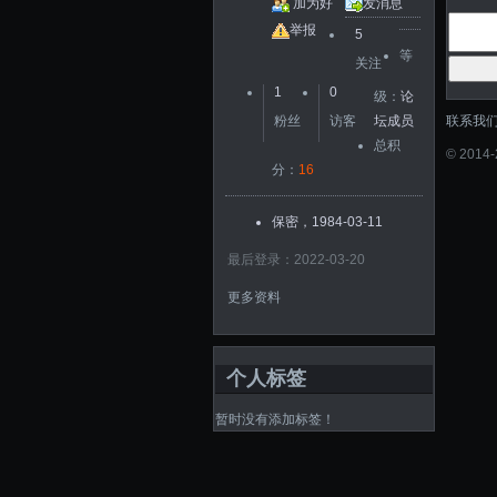
加为好
发消息
友
举报
5
等
关注
1
0
级：
论
联系我
粉丝
访客
坛成员
总积
©
2014
分：
16
保密，1984-03-11
最后登录：2022-03-20
更多资料
个人标签
暂时没有添加标签！