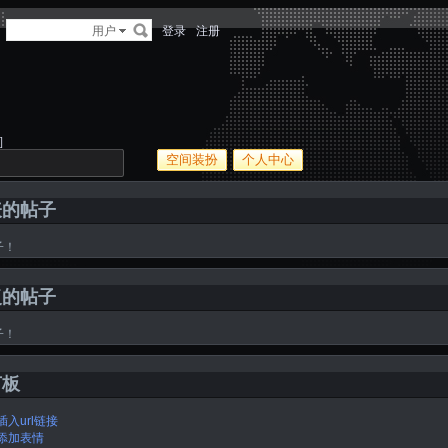
多
用户
登录
注册
]
空间装扮
个人中心
表的帖子
子！
复的帖子
子！
言板
插入url链接
添加表情