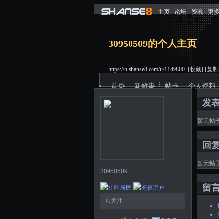
主页
论坛
资讯
更
30950509的个人主页
https://h.shanse8.com/u/1149800
[收藏]
[复制
首页
新鲜事
帖子
个人资料
发
暂无帖
回
暂无帖
30950509
留
加关注