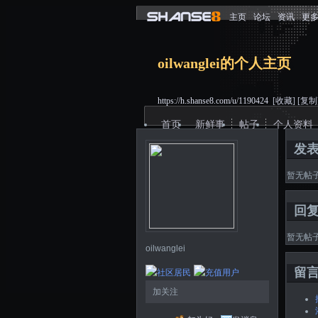
主页
论坛
资讯
更
oilwanglei的个人主页
https://h.shanse8.com/u/1190424
[收藏]
[复制
首页
新鲜事
帖子
个人资料
发
暂无帖
回
暂无帖
oilwanglei
留
加关注