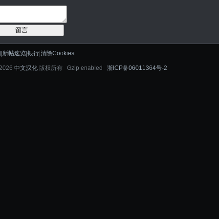
留言
们
|
新帖速览
|
银行
|
清除Cookies
-2026
中文汉化
版权所有 Gzip enabled
浙ICP备06011364号-2