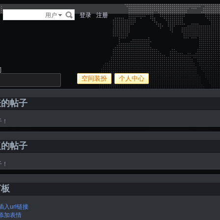
多
用户
登录
注册
]
空间装扮
个人中心
表的帖子
子！
复的帖子
子！
言板
插入url链接
添加表情