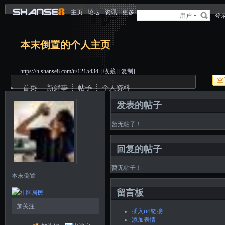
主页
论坛
资讯
更多
用户
登
本末倒置的个人主页
https://h.shanse8.com/u/1215434
[收藏]
[复制]
空
首页
新鲜事
帖子
个人资料
发表的帖子
暂无帖子！
回复的帖子
暂无帖子！
本末倒置
留言板
加关注
插入url链接
添加表情