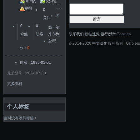
加为好
发消息
友
举报
0
等
关注
留言
0
0
级：
初
联系我们
|
新帖速览
|
银行
|
清除Cookies
粉丝
访客
来乍到
总积
©
2014-2026
中文汉化
版权所有 Gzip en
分：
0
保密，1995-01-01
最后登录：2024-07-08
更多资料
个人标签
暂时没有添加标签！