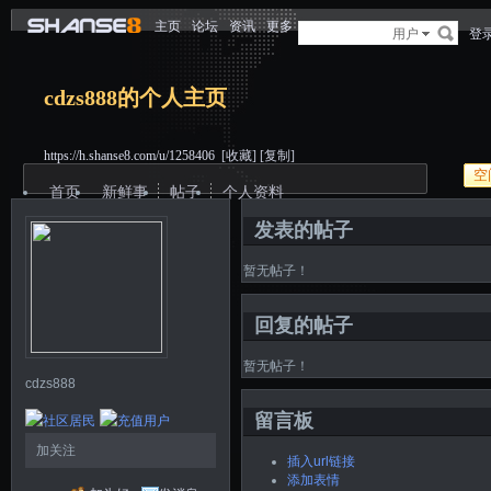
主页
论坛
资讯
更多
用户
登
cdzs888的个人主页
https://h.shanse8.com/u/1258406
[收藏]
[复制]
空
首页
新鲜事
帖子
个人资料
发表的帖子
暂无帖子！
回复的帖子
暂无帖子！
cdzs888
留言板
加关注
插入url链接
添加表情