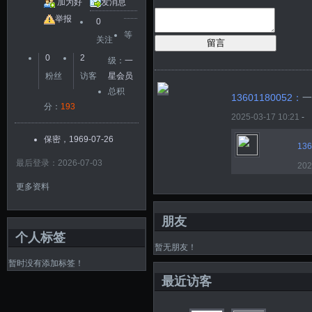
加为好
发消息
友
举报
0
等
关注
留言
0
2
级：
一
粉丝
访客
星会员
总积
13601180052：
一
分：
193
2025-03-17 10:21
-
保密，1969-07-26
136
最后登录：2026-07-03
202
更多资料
朋友
个人标签
暂无朋友！
暂时没有添加标签！
最近访客