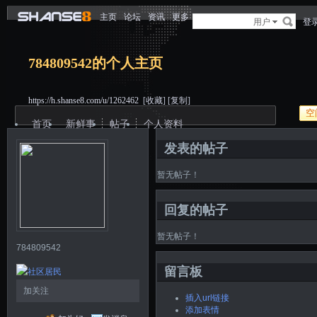
主页
论坛
资讯
更多
用户
登
784809542的个人主页
https://h.shanse8.com/u/1262462
[收藏]
[复制]
空
首页
新鲜事
帖子
个人资料
发表的帖子
暂无帖子！
回复的帖子
暂无帖子！
784809542
留言板
加关注
插入url链接
添加表情