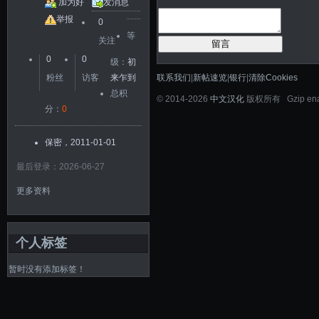
加为好
发消息
友
举报
0
等
关注
留言
0
0
级：
初
联系我们
|
新帖速览
|
银行
|
清除Cookies
粉丝
访客
来乍到
总积
©
2014-2026
中文汉化
版权所有 Gzip en
分：
0
保密，2011-01-01
最后登录：2026-06-27
更多资料
个人标签
暂时没有添加标签！