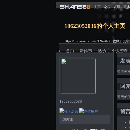
主页
论坛
资讯
更
18623052036的个人主页
https://h.shanse8.com/u/1262463
[收藏]
[复制
首页
新鲜事
帖子
个人资料
发
暂无帖
回
暂无帖
18623052036
留
加关注