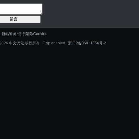
留言
们
|
新帖速览
|
银行
|
清除Cookies
-2026
中文汉化
版权所有 Gzip enabled
浙ICP备06011364号-2