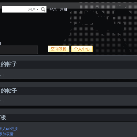
多
用户
登录
注册
]
空间装扮
个人中心
表的帖子
子！
复的帖子
子！
言板
插入url链接
添加表情