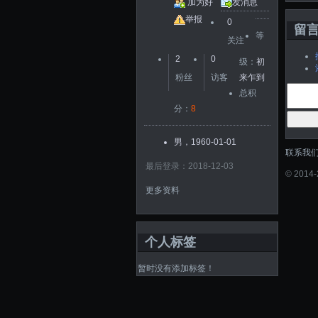
加为好
发消息
友
举报
0
留
等
关注
2
0
级：
初
粉丝
访客
来乍到
总积
分：
8
男，1960-01-01
联系我
最后登录：2018-12-03
©
2014
更多资料
个人标签
暂时没有添加标签！