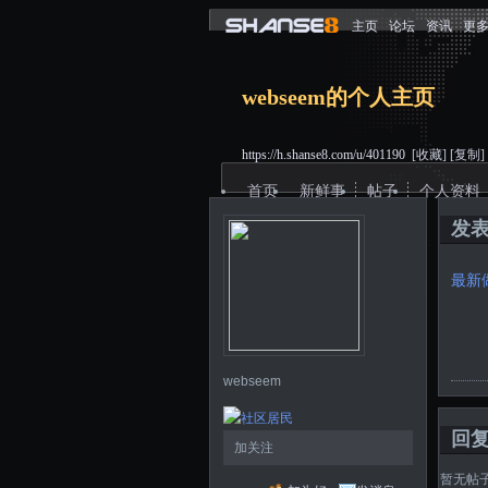
主页
论坛
资讯
更
webseem的个人主页
https://h.shanse8.com/u/401190
[收藏]
[复制]
首页
新鲜事
帖子
个人资料
发
最新
webseem
回
加关注
暂无帖