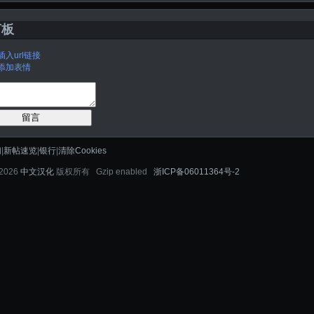
言板
插入url链接
添加表情
留言
们
|
新帖速览
|
银行
|
清除Cookies
-2026
中文汉化
版权所有 Gzip enabled
浙ICP备06011364号-2