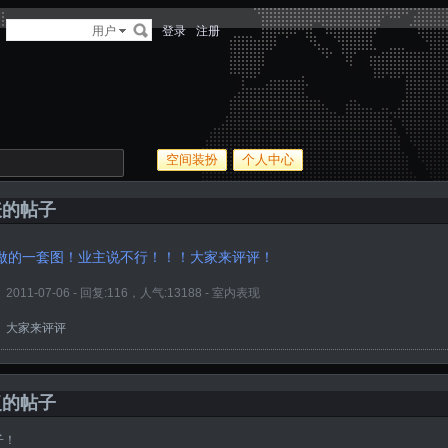
多
用户
登录
注册
空间装扮
个人中心
表的帖子
做的一套图！业主说不行！！！大家来评评！
2011-07-06 - 回复:116，人气:13188 -
室内表现
大家来评评
复的帖子
子！