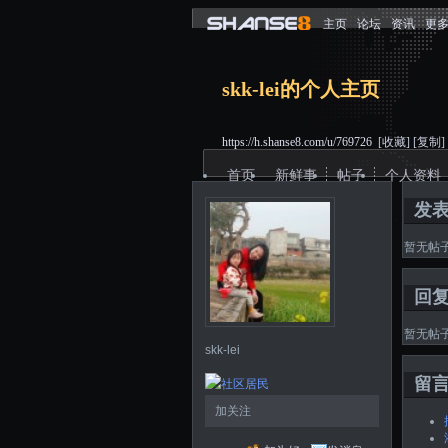
主页
论坛
资讯
更
skk-lei的个人主页
https://h.shanse8.com/u/769726
[收藏]
[复制]
首页
新鲜事
帖子
个人资料
发
暂无帖
回
暂无帖
skk-lei
留
加关注