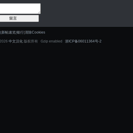
留言
们
|
新帖速览
|
银行
|
清除Cookies
-2026
中文汉化
版权所有 Gzip enabled
浙ICP备06011364号-2