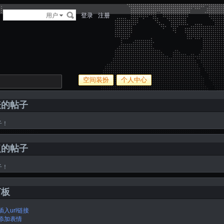
多
用户
登录
注册
空间装扮
个人中心
表的帖子
子！
复的帖子
子！
言板
插入url链接
添加表情