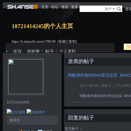
主页
论坛
资讯
更多
用户
登
18721414245的个人主页
https://h.shanse8.com/u/798149
[收藏]
[复制]
空
首页
新鲜事
帖子
个人资料
发表的帖子
阿酷插件拖到MAX里没反应 MAX
2017-08-26 - 回复:2，人气:3052
阿酷插件拖到MAX里没反应 MA
18721414245
回复的帖子
加关注
暂无帖子！