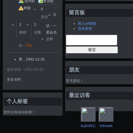
加为好
发消息
友
举报
0
留言板
等
关注
插入url链接
2
2
级：
一
添加表情
粉丝
访客
星会员
总积
分：
211
留言
男，1992-12-31
朋友
最后登录：2022-03-10
更多资料
暂无朋友！
最近访客
个人标签
暂时没有添加标签！
liujin9912
inkmark