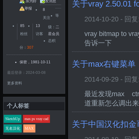
加为好
发消息
关于vray 2.50.01 f
友
举报
8
等
2014-10-20 - 回
关注
85
13
级：
二
vray bitmap t
粉丝
访客
星会员
总积
告诉一下
分：
307
关于max右键菜单
保密，1981-10-11
最后登录：2024-03-08
2014-09-29 - 回
更多资料
最近发现max c
道重新怎么调出来
个人标签
SketchUp
max ps vray cad
关于中国汉化扣金
无名汉化
MAX