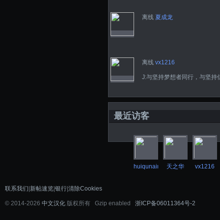
离线
夏成龙
离线
vx1216
J:与坚持梦想者同行，与坚
最近访客
huiqunaini
天之华
vx1216
联系我们
|
新帖速览
|
银行
|
清除Cookies
©
2014-2026
中文汉化
版权所有 Gzip enabled
浙ICP备06011364号-2