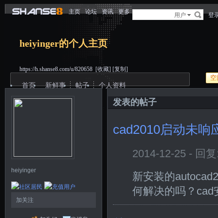
主页
论坛
资讯
更多
用户
登
heiyinger的个人主页
https://h.shanse8.com/u/820658
[收藏]
[复制]
空
首页
新鲜事
帖子
个人资料
发表的帖子
cad2010启动未响
2014-12-25 - 回
heiyinger
新安装的autoc
何解决的吗？ca
加关注