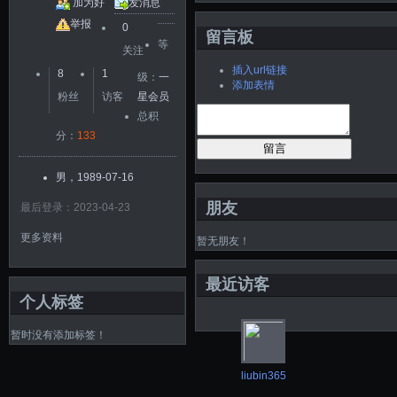
加为好
发消息
友
举报
0
留言板
等
关注
插入url链接
8
1
级：
一
添加表情
粉丝
访客
星会员
总积
分：
133
留言
男，1989-07-16
朋友
最后登录：2023-04-23
更多资料
暂无朋友！
最近访客
个人标签
暂时没有添加标签！
liubin3658