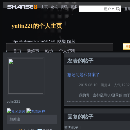
主页
论坛
资讯
更多
用户
登
yulin221的个人主页
https://h.shanse8.com/u/902398
[收藏]
[复制]
空
首页
新鲜事
帖子
个人资料
发表的帖子
忘记问题和答案了
2015-08-10 - 回复:4，人气:1232
我的号一直都是用QQ登录的 由
yulin221
回复的帖子
加关注
暂无帖子！