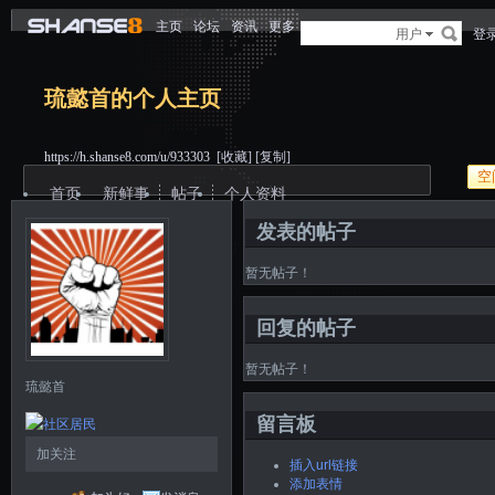
主页
论坛
资讯
更多
用户
登
琉懿首的个人主页
https://h.shanse8.com/u/933303
[收藏]
[复制]
空
首页
新鲜事
帖子
个人资料
发表的帖子
暂无帖子！
回复的帖子
暂无帖子！
琉懿首
留言板
加关注
插入url链接
添加表情