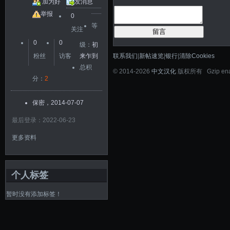
加为好
发消息
友
举报
0
等
关注
留言
0
0
级：
初
联系我们
|
新帖速览
|
银行
|
清除Cookies
粉丝
访客
来乍到
总积
©
2014-2026
中文汉化
版权所有 Gzip en
分：
2
保密，2014-07-07
最后登录：2022-06-23
更多资料
个人标签
暂时没有添加标签！