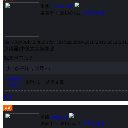
离线
1198467398
发表于： 2013-04-21
只看该作者
Re:VRay Adv 2.40.03 for 3dsMax2009/2010/2011/2012/20
渲染器)中英文切换加强 ..
我来早了么？
共
1
条评分
，
金币
+5
破碎的
金币
+5
优秀文章
小雨点
回复
离线
huazhang
发表于： 2013-04-21
只看该作者