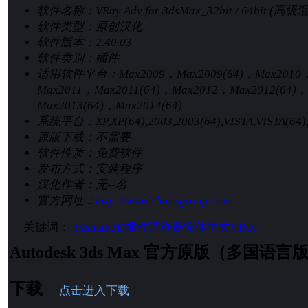
软件名称：
VRay Adv for 3dsMax_32bit / 64bit (高
软件类型：
原创汉化
软件版本：
2.40.03
软件类别：
插件
适用软件平台：
Max2009，Max2009(64)，Max2010
Max2011，Max2011(64)，Max2012，Max2012(64)
Max2013(64)，Max2014(64)
系统平台：
XP,XP(64),2003,2003(64),VISTA,VISTA(64
原版下载：
不需要
软件性质：
免费软件
发布方式：
安装程序
汉化作者：
无--名
官方网址：
http://www.chaosgroup.com
关键词：
3dsmax
3D插件
渲染器
简体中文
VRay
Autodesk 3ds Max 官方原版（多国
下载
点击进入下载