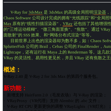
V-Ray for
3dsMax
是 3dsMax 的高级全局照明
渲染
器
，
Chaos Software 公司设计完成的拥有“光线跟踪”和“全局照
Max
原有的“线性扫描渲染器”，
VRay
还包括了其他增强性
的“三维运动模糊”、“微三角面置换”、“焦散”、通过 VRa
面散射”的 SSS 效果、和“网络分布式渲染”等等。
目前世界上出色的渲染器却为数不多，如：Chaos Software
SplutterFish 公司的 Brail，Cebas 公司的 FinalRender，Au
Lightcape，还有运行在 Maya 上的 Renderman 等
VRay 的灵活性、易用性更见长，并且 VRay 还有焦散之
概述：
V-Ray 2.40 是 V-Ray 2 for 3ds Max 的第四个服务包。
新功能：
· 新增支持 HairFarm 2.0（毛发农场）与 V-Ray 的渲染；
· VRayProxy（VR代理）支持 Alembic 的 .abc 文件；
· V-Ray RT CPU 更新更快的调整 VRayLights（VR灯光）