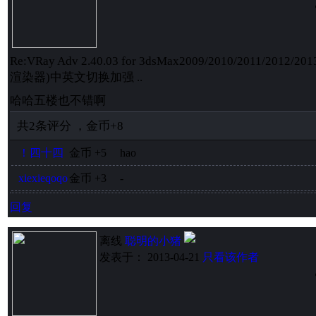
Re:VRay Adv 2.40.03 for 3dsMax2009/2010/2011/2012/20
渲染器)中英文切换加强 ..
哈哈五楼也不错啊
共
2
条评分
，
金币
+8
！四十四
金币
+5
hao
xiexieqoqo
金币
+3
-
回复
离线
聪明的小猪
发表于： 2013-04-21
只看该作者