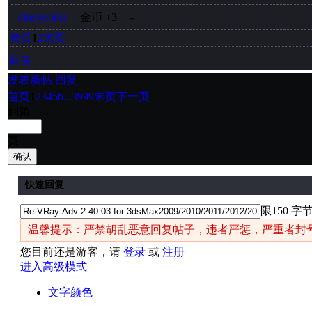
xiaoyuolxx
金币
+3
-
首页
1
2
末页
回复
发表新帖
回复
首页
1
2
3
4
5
6
...3999
末页
下一页
到第
页
确认
快速回复
限150 字
温馨提示：严禁胡乱恶意回复帖子，违者严惩，严重者封
您目前还是游客，请
登录
或
注册
进入高级模式
文字颜色