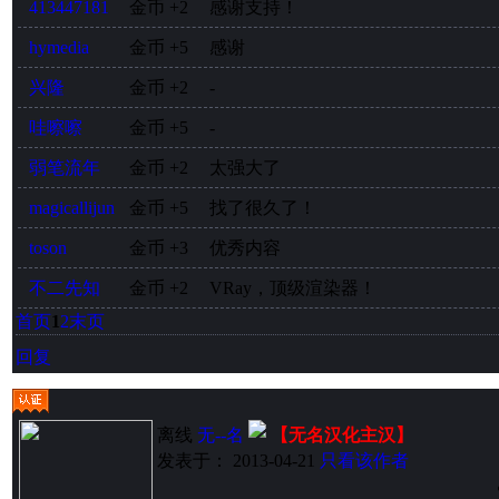
413447181
金币
+2
感谢支持！
hymedia
金币
+5
感谢
兴隆
金币
+2
-
哇嚓嚓
金币
+5
-
弱笔流年
金币
+2
太强大了
magicallijun
金币
+5
找了很久了！
toson
金币
+3
优秀内容
不二先知
金币
+2
VRay，顶级渲染器！
首页
1
2
末页
回复
离线
无--名
【无名汉化主汉】
发表于： 2013-04-21
只看该作者