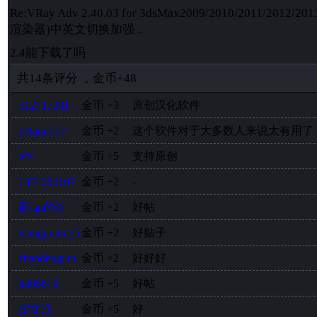
Re:VRay Adv 2.40.03 for 3dsMax2009/2010/2011/2012/20
渲染器)中英文切换加强 ..
2.4能下载了吗
共
14
条评分
，
金币
+48
512717381
金币
+3
原创汉化软件
yelijun007
金币
+2
这个软件对于大多数人来说太有用了
gfx
金币
+5
支持原创
1874282107
金币
+2
-
蔚lan的海
金币
+2
好帖
wangjintong5
金币
+2
好贴子
zhandengjun
金币
+2
好好好
ll205619
金币
+5
好帖
贺文江
金币
+5
好