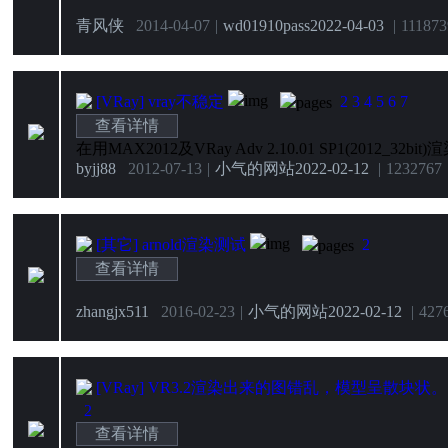
青风侠
2014-04-07
|
wd01910pass
2022-04-03
|
11187
3
[VRay]
vray不稳定
2
3
4
5
6
7
查看详情
byjj88
2012-07-13
|
小气的网站
2022-02-12
|
12327
67
[其它]
arnold渲染测试
2
查看详情
zhangjx511
2016-02-23
|
小气的网站
2022-02-12
|
427
[VRay]
VR3.2渲染出来的图错乱，模型呈散块状。
2
查看详情