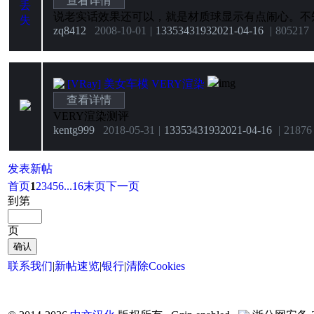
查看详情
丢
失
zq8412
2008-10-01
|
1335343193
2021-04-16
|
8052
17
[VRay]
美女车模 VERY渲染
查看详情
VERY渲染测评
kentg999
2018-05-31
|
1335343193
2021-04-16
|
2187
6
发表新帖
首页
1
2
3
4
5
6
...16
末页
下一页
到第
页
确认
联系我们
|
新帖速览
|
银行
|
清除Cookies