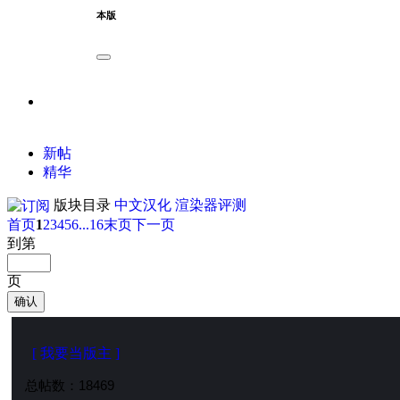
本版
新帖
精华
版块目录
中文汉化
渲染器评测
首页
1
2
3
4
5
6
...16
末页
下一页
到第
页
确认
[ 我要当版主 ]
总帖数：
18469