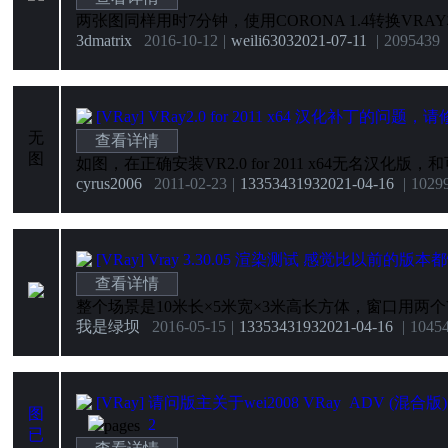
3dmatrix
2016-10-12
|
weili6303
2021-07-11
|
20954
39
[VRay]
VRay2.0 for 2011 x64 汉化补丁的问题，
无
查看详情
图
cyrus2006
2011-02-23
|
1335343193
2021-04-16
|
1029
[VRay]
Vray 3.30.05 渲染测试 感觉比以前的版本
查看详情
我是绿坝
2016-05-15
|
1335343193
2021-04-16
|
1045
[VRay]
请问版主关于wei2008 VRay ADV (混合版
图
2
已