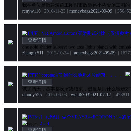
renyw110
2010-11-23
|
moneybagz
2021-09-09
|
35045
[其它]
VR,Arnold,Corona渲染测试对比（仅供参考
查看详情
zhangjx511
2012-10-24
|
moneybagz
2021-09-09
|
1677
[其它]
corona渲染到什么地步才算结束。。。。
查看详情
cloudy555
2016-06-03
|
weili6303
2021-07-12
|
4788
11
[VRay]
（原创）做个VRAY3.4和CORONA1.4
2
3
4
查看详情