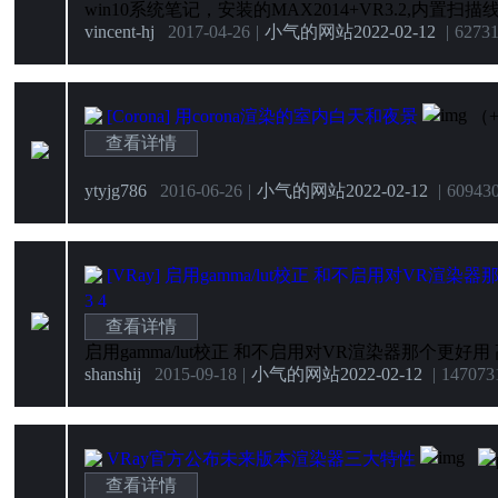
vincent-hj
2017-04-26
|
小气的网站
2022-02-12
|
6273
[Corona]
用corona渲染的室内白天和夜景
（
查看详情
ytyjg786
2016-06-26
|
小气的网站
2022-02-12
|
6094
3
[VRay]
启用gamma/lut校正 和不启用对VR渲染
3
4
查看详情
shanshij
2015-09-18
|
小气的网站
2022-02-12
|
14707
3
VRay官方公布未来版本渲染器三大特性
查看详情