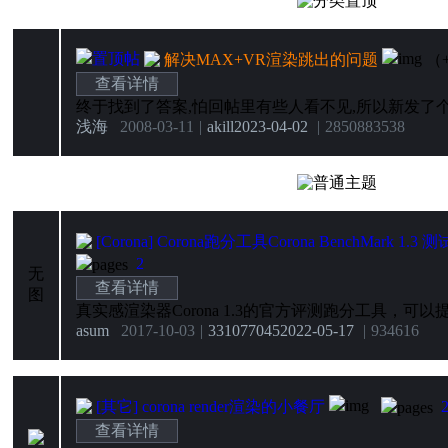
分类置顶
解决MAX+VR渲染跳出的问题
（
查看详情
浅海
2008-03-11
|
akill
2023-04-02
|
285088
3538
普通主题
[Corona]
Corona跑分工具Corona BenchMark 1
2
无
查看详情
图
asum
2017-10-03
|
331077045
2022-05-17
|
9346
16
[其它]
corona render渲染的小餐厅
查看详情