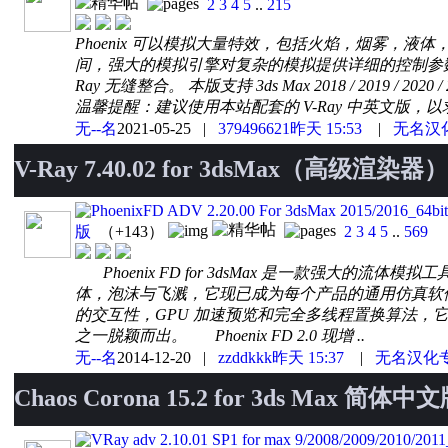
2
3
4
5
..
215
Phoenix 可以模拟大量特效，包括火焰，烟雾，
间，强大的模拟引擎对复杂的模拟提供详细的控制参数。 灵活的
Ray 无缝整合。 本版支持 3ds Max 2018 / 2019 / 2
温馨提醒：建议使用本站配套的 V-Ray 中英文版，以求使用
无--名
2021-05-25
|
379496621
昨天 15:53
|
无名汉
V-Ray 7.40.02 for 3dsMax（高级
PhoenixFD ADV 2.20.00 For 3dsMax 2015/2016
版
（+143）
2
3
4
5
..
569
Phoenix FD for 3dsMax 是一款强大的
体，泡沫与飞溅，它现已成为每个产品的通用仿真软
的交互性，GPU 加速预览和完全多线程置换算法，
之一脱颖而出。 Phoenix FD 2.0 现增 ..
无--名
2014-12-20
|
zzddkkk
昨天 15:37
|
无名汉化
Chaos Corona 15.2 for 3ds Max 简体中
VRay adv 2.10.01 SP1 for max 9/2008/200