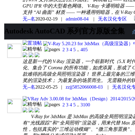
GPU IPR 中的大型着色网络。 V-Ray 卡通明暗器 ——
支持 “AI 曲面” 材质 —— 一种通用明暗器，在 V-Ray
无--名
2020-02-19
|
admin
08-04
|
无名汉化专区
Autodesk AutoCAD 系列官方原版全集
V-Ray 5.20.23 for 3dsMax
2
3
4
5
..
405
这是新一代的 V-Ray 渲染器，一个崭新时代（5.X 
化、集合了 Corona 的所有功能，如虎添翼，形成了
款难得的高级全局照明渲染器！ 世界上最完备的三维
奖的渲染技术； 为最复杂的场景而生。 无需额外的软
无--名
2022-05-25
|
zzjj58520660
08-03
|
无名汉化
VRay Adv 3.00.08 for 3dsMax（Design）20
2
3
4
5
..
3100
V-Ray for 3dsMax 是 3dsMax 的高级全局照明
有“光线跟踪”和“全局照明”渲染器，用来代替 Max 
性，包括真实的“三维运动模煳”、“微三角形置换”、“焦