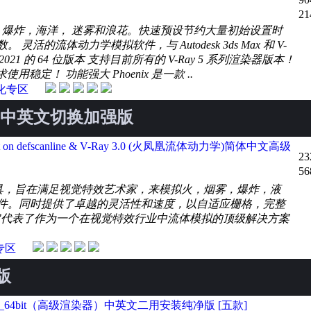
21
液体，爆炸，海洋， 迷雾和浪花。快速预设节约大量初始设置时
流体动力学模拟软件，与 Autodesk 3ds Max 和 V-
020 / 2021 的 64 位版本 支持目前所有的 V-Ray 5 系列渲染器版本！
稳定！ 功能强大 Phoenix 是一款 ..
化专区
渲染器）中英文切换加强版
_64bit on defscanline & V-Ray 3.0 (火凤凰流体动力学)简体中文高级
23
56
流体模拟工具，旨在满足视觉特效艺术家，来模拟火，烟雾，爆炸，液
件。同时提供了卓越的灵活性和速度，以自适应栅格，完整
它代表了作为一个在视觉特效行业中流体模拟的顶级解决方案
专区
文版
9/2010/2011_64bit（高级渲染器）中英文二用安装纯净版 [五款]