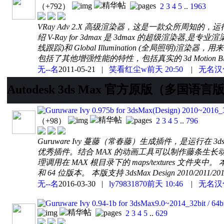
（+792）
2
3
4
5
..
1963
VRay Adv 2.X 高级渲染器，这是一款众所周知的，运行在 
绍 V-Ray for 3dmax 是 3dmax 的超级渲染器,是专业渲染
线跟踪)和 Global Illumination (全局照明)渲染器，用来
包括了其他增强性能的特性，包括真实的 3d Motion Blur
无--名
2011-05-21
|
笑看红尘w
前天 20:50
|
无名汉
Autodesk 3ds Max 官方原版（多国
Guruware Ivy 0.975b for 3dsMax(Design) 
（+98）
2
3
4
5
..
796
Guruware Ivy 蔓藤（常春藤）生成插件，是运行在
优秀插件。结合 MAX 的动画工具可以制作藤条生
理调用在 MAX 根目录下的 maps/textures 文件夹中。 本版支持 3
和 64 位版本。 本版支持 3dsMax Design 2010/2011/2012/2
无--名
2016-03-30
|
ly79831870
前天 10:46
|
无名汉
Guruware Ivy 0.94-1b for 3dsMax9.0~201
2
3
4
5
..
629