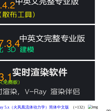
.4.2
7.3.4
3.1
ax on V-Ray 5.x（火凤凰流体动力学）简体中文版
（+132）
90