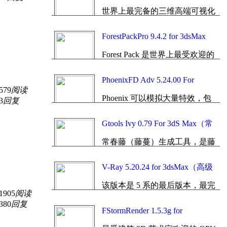
渲染器）中英文切换加强版
世界上最完备的三维高端可视化
和影视渲染软件；...
ForestPackPro 9.4.2 for 3dsMax
2014~2026_64bit（专业森林制
Forest Pack 是世界上最受欢迎的
作）简体中文专业版[智能安装]
3ds Max® 专业森林制作（专业
散布工具）插件。...
PhoenixFD Adv 5.24.00 For
579
阅读
3dsMax on V-Ray 7（火凤凰流体
Phoenix 可以模拟大量特效，包
动力学）中英文切换版
3
回复
括火焰，烟雾，液体，爆炸，海
洋， 迷雾和浪花。...
Gtools Ivy 0.79 For 3dS Max（常
春藤生成插件）简体中文智能安
常春藤（藤蔓）生成工具，是藤
装版
类植物生成插件。...
V-Ray 5.20.24 for 3dsMax（高级
渲染器）中英文切换加强版（官
该版本是 5 系的最后版本，最完
方正式发布版）
1905
阅读
整、最稳定、最可靠的官方内部
380
回复
保留版...
FStormRender 1.5.3g for
3daMax（GPU 无偏渲染器）简