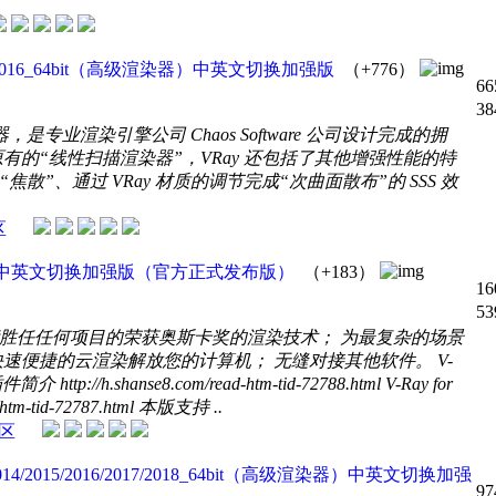
14/2015/2016_64bit（高级渲染器）中英文切换加强版
（+776）
66
38
渲染器，是专业渲染引擎公司 Chaos Software 公司设计完成的拥
原有的“线性扫描渲染器”，VRay 还包括了其他增强性能的特
散”、通过 VRay 材质的调节完成“次曲面散布”的 SSS 效
区
（高级渲染器）中英文切换加强版（官方正式发布版）
（+183）
16
53
胜任任何项目的荣获奥斯卡奖的渲染技术； 为最复杂的场景
速便捷的云渲染解放您的计算机； 无缝对接其他软件。 V-
ttp://h.shanse8.com/read-htm-tid-72788.html V-Ray for
tm-tid-72787.html 本版支持 ..
区
ign）2014/2015/2016/2017/2018_64bit（高级渲染器）中英文切换加强
97