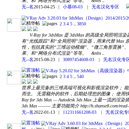
果、和“网络分布式渲染”等等。 &nbs ..
无--名
2015-04-25
|
小慕
08-03
|
无名汉化专区
VRay Adv 3.20.03 for 3dsMax（Design）20
2
3
4
5
..
3850
V-Ray for 3dsMax 是 3dsMax 的高级全局照明
有“光线跟踪”和“全局照明”渲染器，用来代替 Max 
性，包括真实的“三维运动模煳”、“微三角形置换”、“焦
果、和“网络分布式渲染”等等。 &nbs ..
无--名
2015-08-23
|
308974546
08-03
|
无名汉化专
V-Ray 5.20.02 for 3dsMax
2
3
4
5
..
540
世界上最完备的三维高端可视化和影视渲染软件； 能
而生。 无需额外的软件，后期处理您的图像； 使用快
Ray for 3ds Max — Autodesk 3ds Max 上最一流的渲染插件简介 h
3ds Max ——— 主要功能简介 http://h.shanse8.com/read-h
无--名
2022-01-13
|
1123116612
08-03
|
无名汉化专
VRay Adv 3.60.03 for 3dsMax（Des