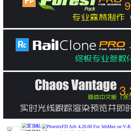
9
3.
PhoenixFD Adv 4.20.00 For 3dsM