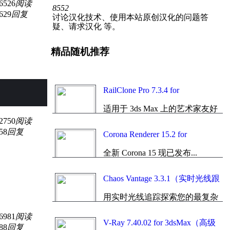
6526
阅读
8552
629
回复
讨论汉化技术、使用本站原创汉化的问题答
疑、请求汉化 等。
精品随机推荐
RailClone Pro 7.3.4 for
3dsMax（专业参数化建模）简体
适用于 3ds Max 上的艺术家友好
中文专业版
型专业参数化建模和样条线克隆
2750
阅读
插件...
58
回复
Corona Renderer 15.2 for
3dsMax（真实感高级渲染器）简
全新 Corona 15 现已发布...
体中文智能安装版
Chaos Vantage 3.3.1（实时光线跟
踪渲染）简体中文版（永久免费
用实时光线追踪探索您的最复杂
版）
的3D场景。 使用 Chaos
6981
阅读
Vantage，再也无需等待...
V-Ray 7.40.02 for 3dsMax（高级
88
回复