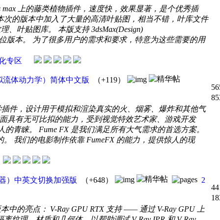
 3ds max 上的藤类植物插件，速度快，效果显著，是个优秀插
。 本次的版本中加入了大量的高清叶贴图，相当不错，叶库文件
纹理、叶贴图库。 本版支持 3dsMax(Design)
14 的 32 位和 64 位版本。 为了很多用户的需求和要求，特意为这些需要的用
化专区
~2021（模拟流体动力学）简体中文版
（+119）
56
85
强大的流体动力学插件，设计用于模拟和渲染真实的火、烟雾、爆炸和其他气
方面具有无可比拟的能力，受到视觉特效艺术家、游戏开发
青睐。 Fume FX 是我们满足所有大气需求的首选方案。
。 我们的电影制作依靠 FumeFX 的能力，提供惊人的现
x（高级渲染器）中英文切换加强版
（+648）
2
44
18
是这个版本中的亮点： V-Ray GPU RTX 支持 —— 通过 V-Ray GPU 上
纹理、材质和几何体，以帮助调试 V-Ray IPR 和 V-Ray