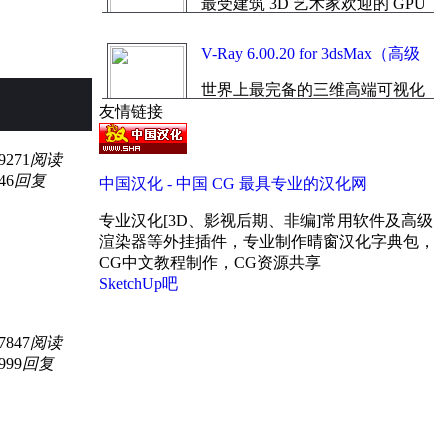
最受建筑 3D 艺术家欢迎的 GPU
体中文版
无偏渲染器...
V-Ray 6.00.20 for 3dsMax（高级
渲染器）中英文切换加强版（官
世界上最完备的三维高端可视化
方正式发布版）
和影视渲染软件；...
友情链接
9271
阅读
46
回复
中国汉化 - 中国 CG 最具专业的汉化网
专业汉化[3D、影视后期、非编]常用软件及高级
渲染器等外挂插件，专业制作晴窗汉化字典包，
CG中文教程制作，CG资源共享
SketchUp吧
7847
阅读
999
回复