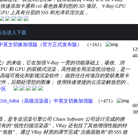
 快速添加卡通和 cel 着色效果到您的 3D 项目。 V-Ray GPU
 GPU 上具有分层的 SSS 和光泽菲涅尔反 ..
点击进入下载
（高级渲染器）中英文切换加强版（官方正式发布版）
（+161）
12
40
时代）的来临，它在加强 V-Ray 一贯的功能基础上，吸收、消
 CPU 和 GPU 的双模式渲染，高性能全局渲染统治地位，是一
高端可视化和影视渲染软件； 能胜任任何项目的荣获奥斯卡
件，后期处理您的图像； 使用快速便捷的云渲染解放您的 ..
专区
14/2015/2016_64bit（高级渲染器）中英文切换加强版
（+471）
60
30
渲染器，是专业渲染引擎公司 Chaos Software 公司设计完成的拥
原有的“线性扫描渲染器”，VRay 还包括了其他增强性能的特
散”、通过 VRay 材质的调节完成“次曲面散布”的 SSS 效