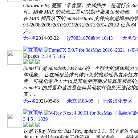
Guruware Ivy 蔓藤（常春藤）生成插件，是运行在
件。结合 MAX 的动画工具可以制作藤条生长动画
在 MAX 根目录下的 maps/textures 文件夹就是增加的
9.0/2008/2009/2010/2011/2012/2013/20
户 ..
无--名
2014-03-22
|
ly79831870
前天 10:43
|
无名汉
FumeFX 5.0.7 for 3dsMax 2016
2
3
4
5
..
86
FumeFX 是 Autodesk 3ds max 的一个
体现象。 它在捕捉流体气体行为的微妙性和复杂性
者、可视化专业人士以及其他所有要求逼真度极高的人的
FumeFX 的质量和速度是任何其他软件包所无法比拟的
实， ..
无--名
2021-05-06
|
米立龙
08-05
|
无名汉化专区
V-Ray Next 4.30.01 for 3dsMa
3
4
5
..
1839
这是 V-Ray Next for 3ds Max, update 3.1。以下
的 RTX 支持加快您的工作流程。 调试着色 —— 轻松隔离