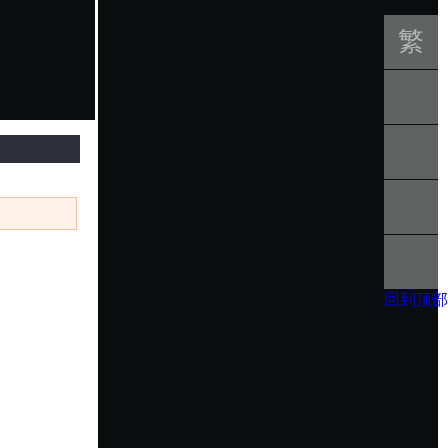
繁
體
(T)
回到顶部