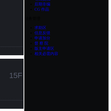
后期非编
CG 作品
站务管理
求助区
信息反馈
申请加分
督 察 院
版主申请区
相关必需内容
15F