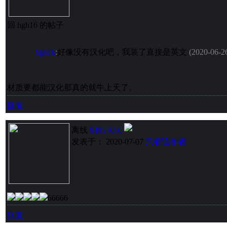
回 hgh16 的帖子
hgh16
:
好像没有汉化吧，我装了直接是英文
(2020-06-2
材质要都能汉化那真的就牛上天了。
回复
离线
84957656
发表于： 2020-07-07
只看该作者
66666
回复