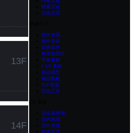
内核汉化
晴窗汉化
汉化交流
资源天下
软件资讯
插件专区
经典软件
材质贴图区
13F
平面素材
CAD 素材
精品模型
精品教程
P2P 资源
汉化工具
CG 表现
渲染器评测
室内表现
14F
室外表现
动画交流