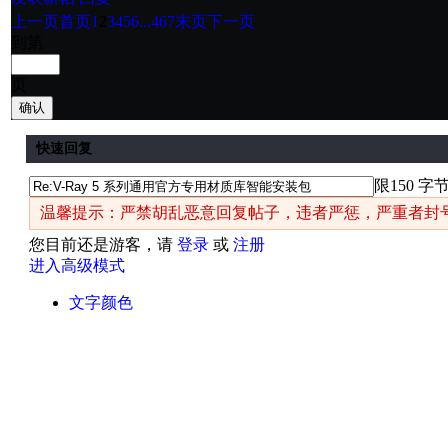
上一页
首页
1
2
3
4
5
6
...467
末页
下一页
到第
页
确认
快速回复
限150 字
温馨提示：严禁胡乱恶意回复帖子，违者严惩，严重者封
您目前还是游客，请
登录
或
注册
进入高级模式
文字颜色