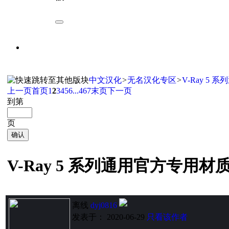
中文汉化
>
无名汉化专区
>
V-Ray 5
上一页
首页
1
2
3
4
5
6
...467
末页
下一页
到第
页
确认
V-Ray 5 系列通用官方专用
离线
dyj0816
发表于： 2020-06-29
只看该作者