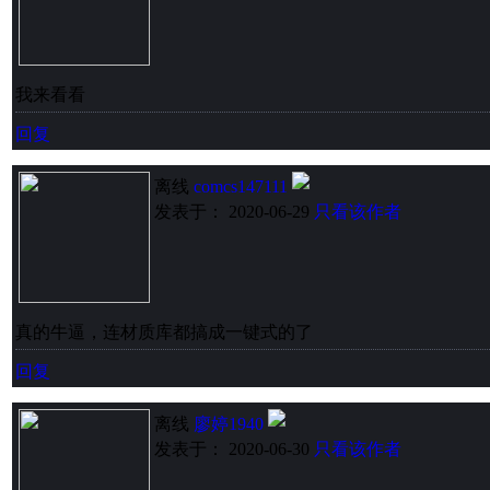
我来看看
回复
离线
comcs147111
发表于： 2020-06-29
只看该作者
真的牛逼，连材质库都搞成一键式的了
回复
离线
廖婷1940
发表于： 2020-06-30
只看该作者