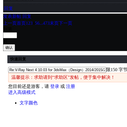
回复
发表新帖
回复
上一页
首页
1
2
3
4
5
6
...473
末页
下一页
到第
页
确认
快速回复
限150 字
温馨提示：求助请到“求助区”发帖，便于集中解决！
您目前还是游客，请
登录
或
注册
进入高级模式
文字颜色