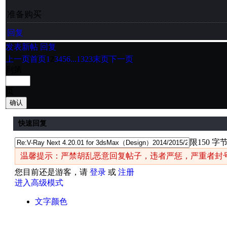
准备购买
回复
发表新帖
回复
上一页
首页
1
2
3
4
5
6
...1323
末页
下一页
到第
页
确认
快速回复
限150 字
温馨提示：严禁胡乱恶意回复帖子，违者严惩，严重者封
您目前还是游客，请
登录
或
注册
进入高级模式
文字颜色