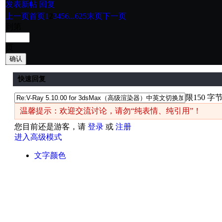
发表新帖
回复
上一页
首页
1
2
3
4
5
6
...625
末页
下一页
到第
页
确认
快速回复
限150 字
温馨提示：欢迎交流讨论，请勿“纯表情、纯引用”！
您目前还是游客，请
登录
或
注册
进入高级模式
文字颜色