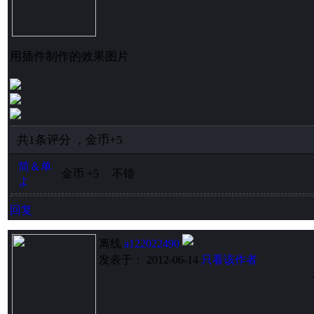
用插件制作的效果图片
共
1
条评分
，
金币
+5
简＆单
金币
+5
不错
よ
回复
离线
a122022490
发表于： 2012-06-14
只看该作者