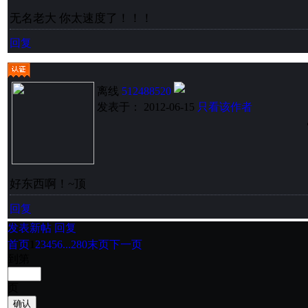
无名老大 你太速度了！！！
回复
离线
512488520
发表于： 2012-06-15
只看该作者
好东西啊！~顶
回复
发表新帖
回复
首页
1
2
3
4
5
6
...280
末页
下一页
到第
页
确认