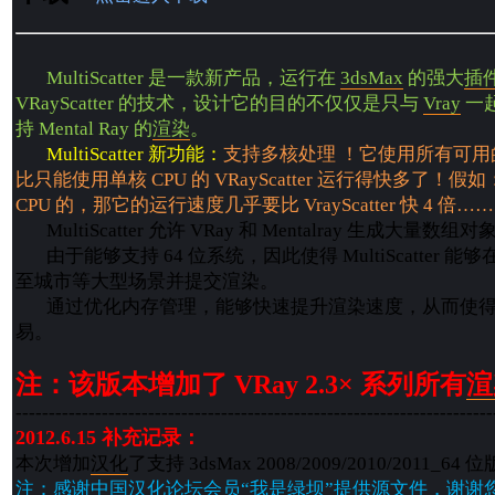
MultiScatter 是一款新产品，运行在
3dsMax
的强大
插
VRayScatter 的技术，设计它的目的不仅仅是只与
Vray
一
持 Mental Ray 的
渲染
。
MultiScatter 新功能：
支持多核处理 ！它使用所有可用的
比只能使用单核 CPU 的 VRayScatter 运行得快多了！假
CPU 的，那它的运行速度几乎要比 VrayScatter 快 4 倍……
MultiScatter 允许 VRay 和 Mentalray 生成大量数组对
由于能够支持 64 位系统，因此使得 MultiScatter 
至城市等大型场景并提交渲染。
通过优化内存管理，能够快速提升渲染速度，从而使得
易。
注：该版本增加了 VRay 2.3× 系列所有
渲
------------------------------------------------------------------------
2012.6.15 补充记录：
本次增加
汉化
了支持 3dsMax 2008/2009/2010/2011_64
注：感谢中国汉化论坛会员“我是绿坝”提供源文件，谢谢