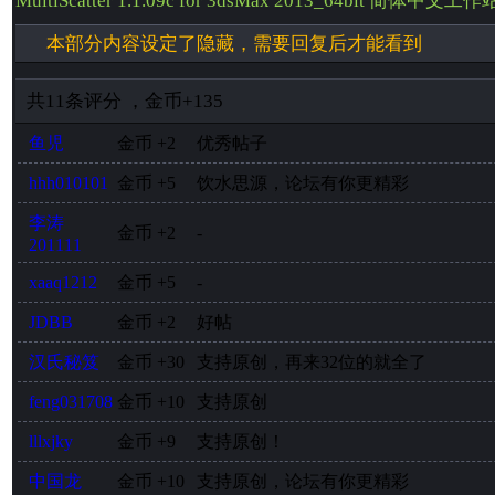
MultiScatter 1.1.09c for 3dsMax 2013_64bit 简体中文工
本部分内容设定了隐藏，需要回复后才能看到
共
11
条评分
，
金币
+135
鱼児
金币
+2
优秀帖子
hhh010101
金币
+5
饮水思源，论坛有你更精彩
李涛
金币
+2
-
201111
xaaq1212
金币
+5
-
JDBB
金币
+2
好帖
汉氏秘笈
金币
+30
支持原创，再来32位的就全了
feng031708
金币
+10
支持原创
lllxjky
金币
+9
支持原创！
中国龙
金币
+10
支持原创，论坛有你更精彩