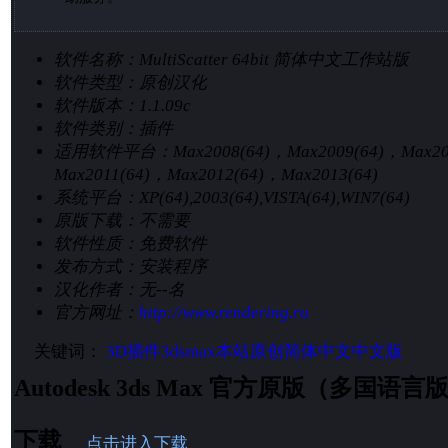
软件名称：
MultiScatter 64bit 简体中文工作站版
软件类型：
原创汉化
软件版本：
1.1.09c
软件类别：
插件
适用软件平台：
Max2008(64)，Max2009(64)，Max2
Max2011(64)，Max2012(64)，Max2013(64)
系统平台：
XP(64),2003(64),VISTA(64),WIN7(64)
原版下载：
不需要
软件性质：
免费软件
发布方式：
安装程序
汉化作者：
无--名
官方网址：
http://www.rendering.ru
关键词：
3D插件
3dsmax
本站原创
简体中文
中文版
Autodesk 3ds Max 官方原版（多国
下载
点击进入下载