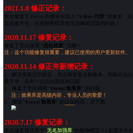
2021.1.8 修正记录：
本次修复了 Forest 的模块中加入 “
V-Ray 代理
” 对象后，
染就被卡住，出现假死机导致无法继续渲染的问题！
2020.11.17 修复记录：
修复了无法使用 “
优化
材质
” 功能！
注：这个功能修复很重要，建议已使用的用户更新软件。
2020.11.14 修正并新增记录：
1、解决安装过旧版后，然后再安装当前版本，卸载后会
载干净，会有一点点的遗留的问题；
2、修复了无法调用 “
Forest 效果库
” 的问题；
注：效果库是高级内容，专业人员的挚爱！
3、增加 “
Forest 效果库
” 的
汉化
内容，见下图
2020.7.17 修复记录：
本次修复模块库中“
无名加强库
”的植物模型 V3 贴图丢失