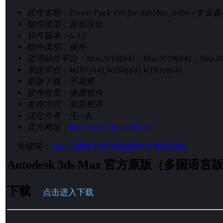
软件名称：
Forest Pack Pro for 3dsMax_64bit (
软件类型：
原创汉化
软件版本：
6.3.1
软件类别：
插件
适用软件平台：
Max2018(64)，Max2019(64)，Max20
系统平台：
WIN7(64),WIN8(64),WIN10(64)
原版下载：
不需要
软件性质：
免费软件
发布方式：
安装程序
汉化作者：
无--名
官方网址：
http://www.itoosoft.com
关键词：
Forest
插件
3D插件
简体中文
本站原创
Autodesk 3ds Max 官方原版（多国
下载
点击进入下载