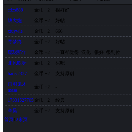
cdzs888
金币
+2
很好好
钱大炮
金币
+2
好帖
xiuywle
金币
+2
666
寻梦终
金币
+2
好帖
聪聪那年
金币
+2
一直都觉得 汉化 很好 很到位
北风吹呀
金币
+2
买吧
harry2327
金币
+2
支持原创
画图鬼才
金币
+2
-
masa
17331527705
金币
+2
经典
章昊
金币
+2
支持原创
首页
1
2
末页