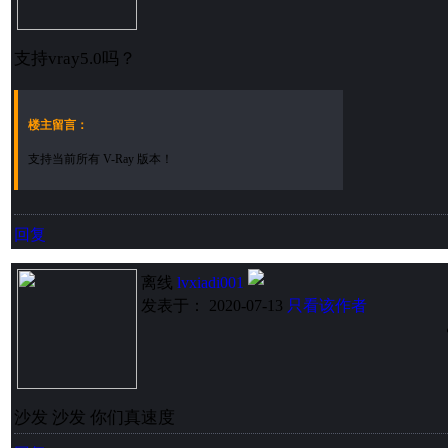
支持vray5.0吗？
楼主留言：
支持当前所有 V-Ray 版本！
回复
离线
lvxiadi001
发表于： 2020-07-13
只看该作者
沙发 沙发 你们真速度