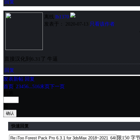
回复
离线
lb1370
发表于： 2020-07-13
只看该作者
直接汉化到6.31了 牛逼
回复
发表新帖
回复
首页
1
2
3
4
5
6
...516
末页
下一页
到第
页
确认
快速回复
限150 字