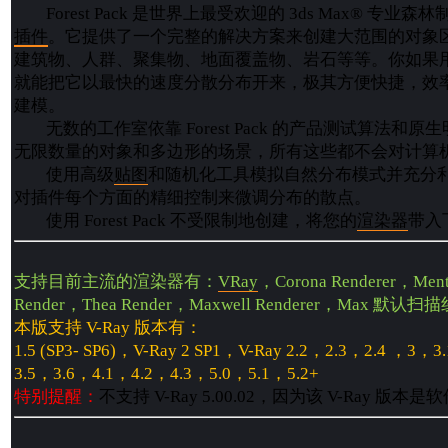
Forest Pack 是世界上最受欢迎的 3ds Max® 专业
插件
。它提供了一个完整的解决方案来创建大范围的对象
建筑物、人群、聚集物、地面覆盖物、岩石等等。你如果
就能把它以最快的速度分散分布开来，极其方便快捷，效
建模。
无数的工作室依靠 Forest Pack 的产品测试算法和原
无限数量的对象和多边形的场景，所有这些都不会对计算
使用高级
贴图
和随机化工具模拟自然分布模式并充分
对插件每个方面的精细控制来微调分布的散点。
使用 Forest Pack 不受限制地创建，将您的
渲染器
带入
支持目前主流的渲染器有：
VRay
，Corona Renderer，Men
Render，Thea Render，Maxwell Renderer，Max 默认
本版支持 V-Ray 版本有：
1.5 (SP3- SP6)，V-Ray 2 SP1，V-Ray 2.2，2.3，2.4 ，3，
3.5，3.6，4.1，4.2，4.3，5.0，5.1，5.2+
特别提醒：
不支持 V-Ray 5.00.02，因为该 V-Ray 版