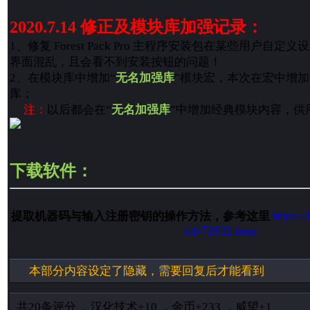
2020.7.14 修正及模块库加强记录：
1、修复 Forest Pack Pro 主程序安装包在某些用户自
界面混乱，且会看不到安装按钮的问题！
2、在模块库中增加“
无名加强库
”模块宏，本次在宏中增加
库；
注：
以后都会在“
无名加强库
”中增加经典模块内容，供
下载软件：
提取机器码与输入注册密钥的操作方法，参考这里
https:/
tid-72532.html
本部分内容设定了隐藏，需要回复后才能看到
共
20
条评分
，
汉化技术
+10
，
金币
+233
，
威望
+1