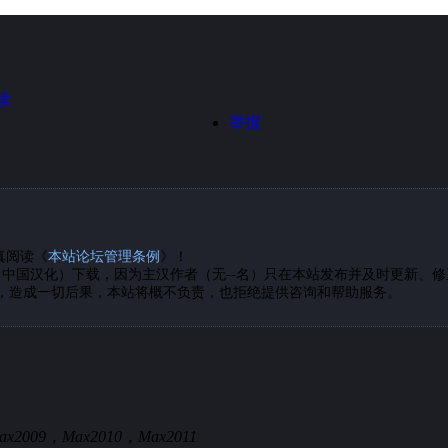
读
举报
真阅读《
本站论坛管理条例
》！
中国汉化）下载，因为主汉作者（无--名）只在本站发布并及时更新、修
，造成一切后果，本站将概不负责，也拒绝提供咨询和帮助服务。
ax2009，Max2010，Max2011