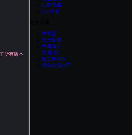
后期非编
CG 作品
站务管理
求助区
信息反馈
申请加分
督 察 院
了所有版本
版主申请区
相关必需内容