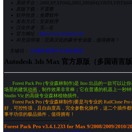
系统平台：
2000,XP,XP(64),2003,2003(64),VISTA,VISTA(6
原版下载：
不需要
软件性质：
免费软件
发布方式：
安装程序
汉化作者：
无---名
官方网址：
http://www.itoosoft.com
补充说明项：
完美汉化的豪华专业版，值得拥有！
关键词：
3D插件
简体中文
本站原创
Autodesk 3ds Max 官方原版（多国
Forest Pack Pro (专业森林制作)是 Itoo 出品的
场景的建筑
动画
，制作效果非常棒；它在普通的机器上一秒钟就可
Studio Viz 的高级专业森林植物插件。
Forest Pack Pro (专业森林制作)要是与专业的 RailClone Pr
好，可控性强，且自由度高，完全参数化操作，这二个插件都
事半功倍的极品插件，值得拥有！
--------------------------------------------
Forest Pack Pro v3.4.1.233 for Max 9/2008/2009/20