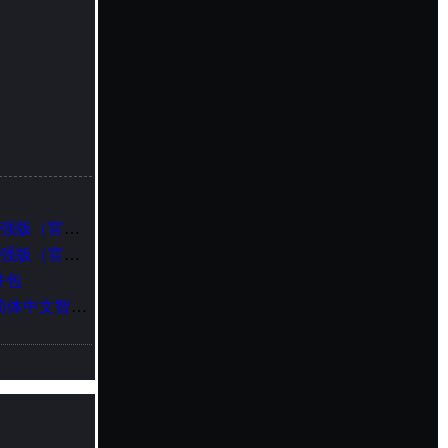
V-Ray 5.20.23 for 3dsMax（高级渲染器）中英文切换加强版（官方正式发布版）
V-Ray 5.20.02 for 3dsMax（高级渲染器）中英文切换加强版（官方正式发布版）
组件包
Corona Renderer 7.1 for 3dsMax（真实感高级渲染器）简体中文智能安装版