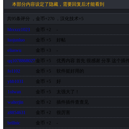
本部分内容设定了隐藏，需要回复后才能看到
共
95
条评分
，
金币
+270
，
汉化技术
+5
hhxxzz1023
金币
+2
-
luojunluo
金币
+5
好帖
eliaswu
金币
+3
-
qq1078868027
金币
+5
优秀内容 首先 很感谢 分享 这个插
fo1102
金币
+5
软件挺好用的
yhb1031
金币
+5
好
1olwan
金币
+5
太强大了！
walterjin
金币
+2
插件插件查查见
z8854631
金币
+2
很厉害
brillnic
金币
+2
-