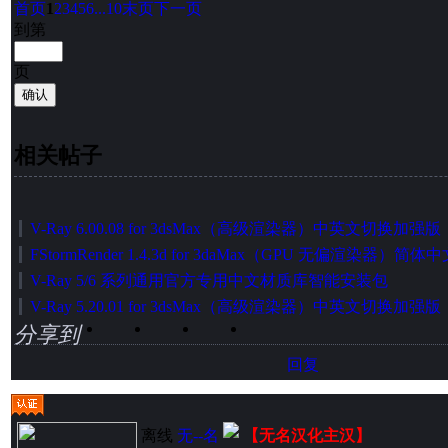
首页
1
2
3
4
5
6
...10
末页
下一页
到第
页
确认
相关帖子
V-Ray 5/6 系列通用官方专用中文材质库智能安装包
分享到
回复
离线
无--名
【无名汉化主汉】