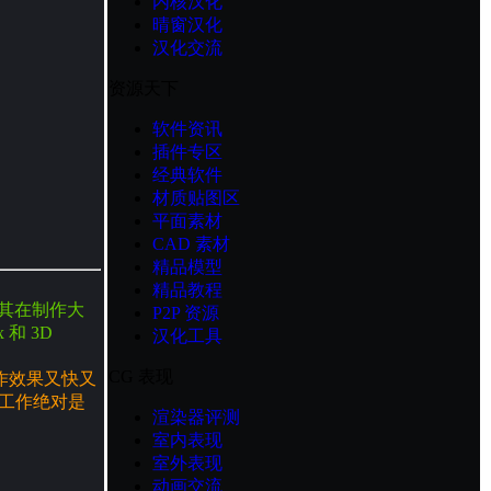
内核汉化
晴窗汉化
汉化交流
资源天下
软件资讯
插件专区
经典软件
材质贴图区
平面素材
CAD 素材
精品模型
精品教程
其在制作大
P2P 资源
 和 3D
汉化工具
CG 表现
作效果又快又
工作绝对是
渲染器评测
室内表现
室外表现
动画交流