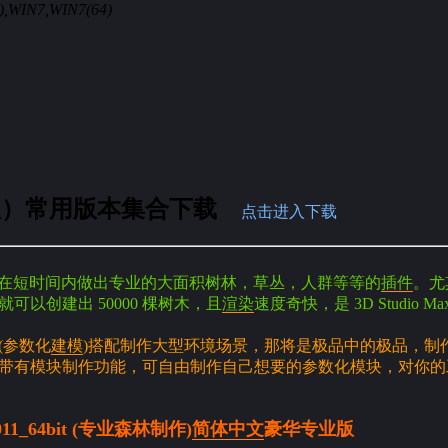
4),WIN7,WIN7(64)
语言版）常用版本集合下载
点击进入下载
一款可以让你在短时间内做出专业的大面积树林，草丛，人群等等的
插件
。尤
以创建出 50000 棵树木，且
渲染
速度奇快，是 3D Studio Max
o (参数化
建模
)搭配制作大型环境场景，那将是极品中的极品，制
带有模块制作功能，可自由制作自己想要的参数化模块，对你的
10/2011_64bit (专业森林制作)
简体
中文
豪华专业版